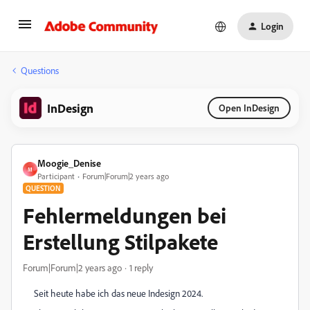
Login
Questions
InDesign
Open InDesign
Moogie_Denise
M
Participant
Forum|Forum|2 years ago
QUESTION
Fehlermeldungen bei
Erstellung Stilpakete
Forum|Forum|2 years ago
1 reply
Seit heute habe ich das neue Indesign 2024.