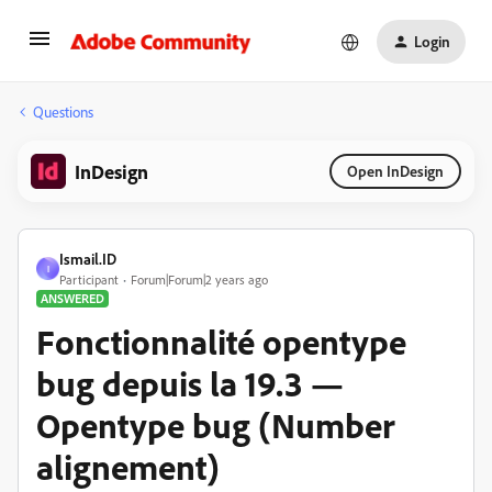
Login
Questions
InDesign
Open InDesign
Ismail.ID
I
Participant
Forum|Forum|2 years ago
ANSWERED
Fonctionnalité opentype
bug depuis la 19.3 —
Opentype bug (Number
alignement)