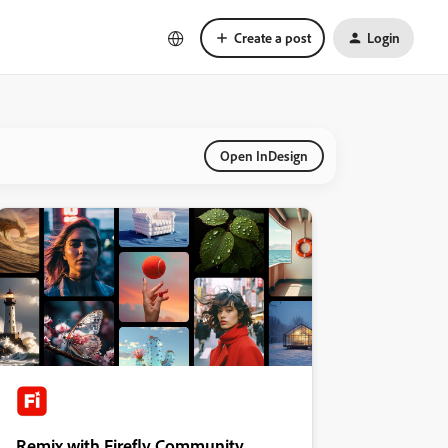
Create a post
Login
Open InDesign
Remix with Firefly Community