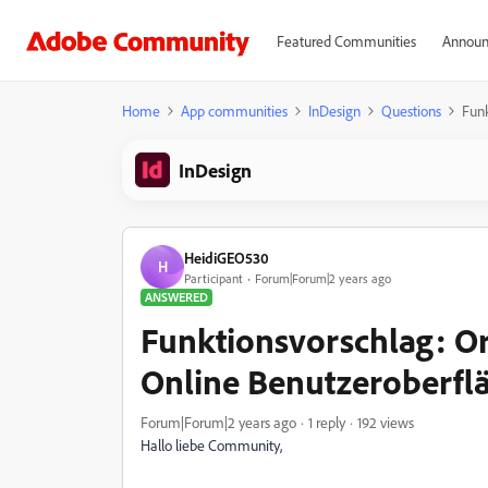
Featured Communities
Announ
Home
App communities
InDesign
Questions
Funk
InDesign
HeidiGEO530
H
Participant
Forum|Forum|2 years ago
ANSWERED
Funktionsvorschlag: O
Online Benutzeroberfl
Forum|Forum|2 years ago
1 reply
192 views
Hallo liebe Community,