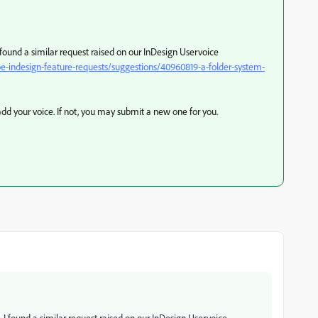
found a similar request raised on our InDesign Uservoice
e-indesign-feature-requests/suggestions/40960819-a-folder-system-
dd your voice. If not, you may submit a new one for you.
 I found a similar request raised on our InDesign Uservoice