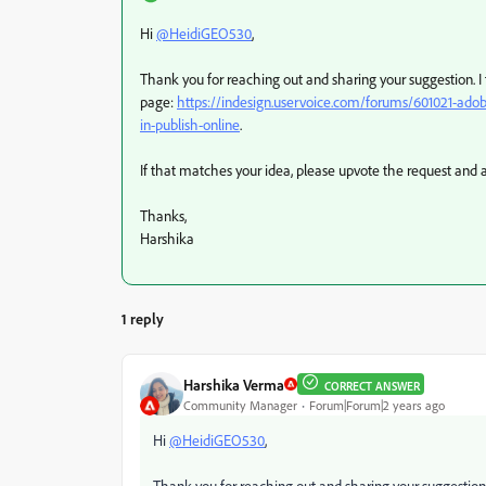
Hi
@HeidiGEO530
,
Thank you for reaching out and sharing your suggestion. I 
page:
https://indesign.uservoice.com/forums/601021-adob
in-publish-online
.
If that matches your idea, please upvote the request and a
Thanks,
Harshika
1 reply
Harshika Verma
CORRECT ANSWER
Community Manager
Forum|Forum|2 years ago
Hi
@HeidiGEO530
,
Thank you for reaching out and sharing your suggestion.