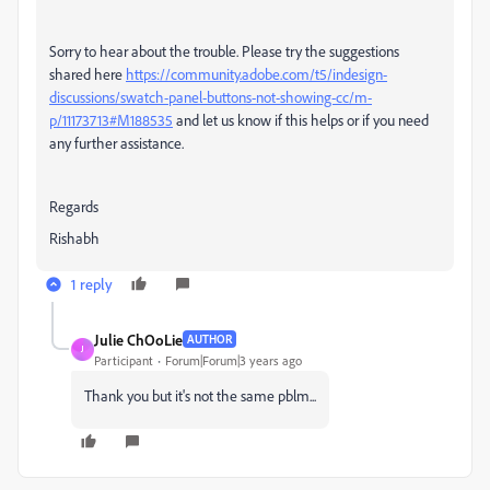
Sorry to hear about the trouble. Please try the suggestions
shared here
https://community.adobe.com/t5/indesign-
discussions/swatch-panel-buttons-not-showing-cc/m-
p/11173713#M188535
and let us know if this helps or if you need
any further assistance.
Regards
Rishabh
1 reply
Julie ChOoLie
AUTHOR
J
Participant
Forum|Forum|3 years ago
Thank you but it's not the same pblm...