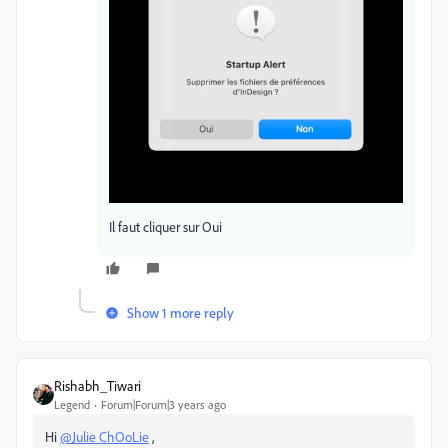
Il faut cliquer sur Oui
Show 1 more reply
Rishabh_Tiwari
Legend
Forum|Forum|3 years ago
Hi
@Julie ChOoLie
,