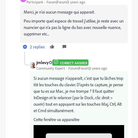
Participant
Forum|Forum|3 years ago
Merci, je n'ai aucun message qui apparait.
Peu importe quel espace de travail j'utilise, je reste avec un
nuancier qui n'a pas la ligne du bas avec nouvelle nuance,
supprimer etc...
2 replies
jmlevy
CORRECT ANSWER
Community Expert
Forum|Forum|3 years ago
Si aucun message n'apparaît, c'est que tu lâches trop
tôt les touches du clavier. D'après ta capture, je pense
que tu es sur Mac, je me trompe ? Il faut quitter
InDesign et le relancer (par le Dock, clic droit >
ouvrir) tout en appuyant sur les touches
Maj, Ctrl, Alt
et Cmd
simultanément.
Cette fenêtre va apparaître