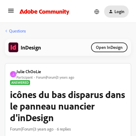
Login
Questions
InDesign
Open InDesign
Julie ChOoLie
J
Participant
Forum|Forum|3 years ago
ANSWERED
icônes du bas disparus dans
le panneau nuancier
d'inDesign
Forum|Forum|3 years ago
6 replies