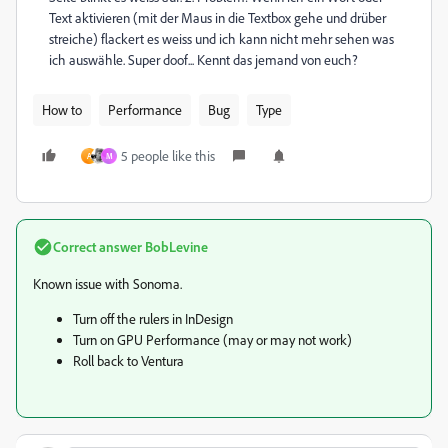
Text aktivieren (mit der Maus in die Textbox gehe und drüber
streiche) flackert es weiss und ich kann nicht mehr sehen was
ich auswähle. Super doof... Kennt das jemand von euch?
How to
Performance
Bug
Type
5 people like this
A
M
Correct answer
BobLevine
Known issue with Sonoma.
Turn off the rulers in InDesign
Turn on GPU Performance (may or may not work)
Roll back to Ventura