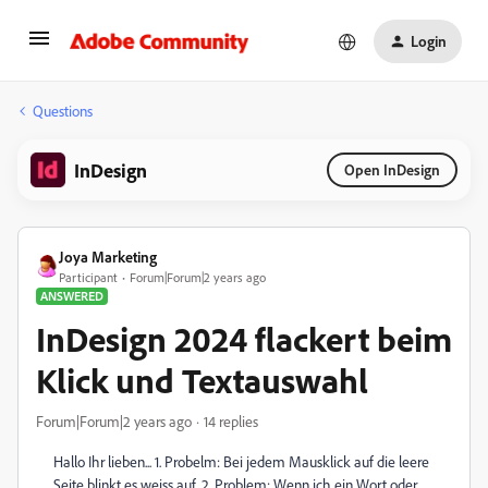
Login
Questions
InDesign
Open InDesign
Joya Marketing
Participant
Forum|Forum|2 years ago
ANSWERED
InDesign 2024 flackert beim
Klick und Textauswahl
Forum|Forum|2 years ago
14 replies
Hallo Ihr lieben... 1. Probelm: Bei jedem Mausklick auf die leere
Seite blinkt es weiss auf. 2. Problem: Wenn ich ein Wort oder