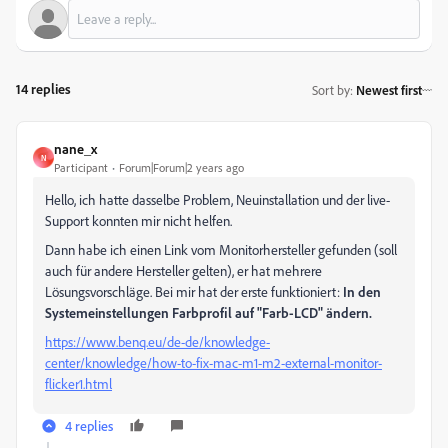
14 replies
Sort by
:
Newest first
nane_x
N
Participant
Forum|Forum|2 years ago
Hello, ich hatte dasselbe Problem, Neuinstallation und der live-
Support konnten mir nicht helfen.
Dann habe ich einen Link vom Monitorhersteller gefunden (soll
auch für andere Hersteller gelten), er hat mehrere
Lösungsvorschläge. Bei mir hat der erste funktioniert:
In den
Systemeinstellungen Farbprofil auf "Farb-LCD" ändern.
https://www.benq.eu/de-de/knowledge-
center/knowledge/how-to-fix-mac-m1-m2-external-monitor-
flicker1.html
4 replies