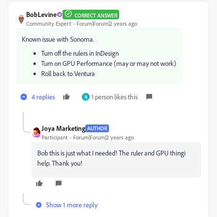
BobLevine
CORRECT ANSWER
Community Expert
Forum|Forum|2 years ago
Known issue with Sonoma.
Turn off the rulers in InDesign
Turn on GPU Performance (may or may not work)
Roll back to Ventura
4 replies
1 person likes this
N
Joya Marketing
AUTHOR
Participant
Forum|Forum|2 years ago
Bob this is just what I needed! The ruler and GPU thingi
help. Thank you!
Show 1 more reply