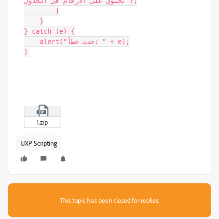
تحتوي على الأرقام في الجدول");

        }

    }

} catch (e) {

    alert("حدث خطأ: " + e);

}
1.zip
UXP Scripting
This topic has been closed for replies.