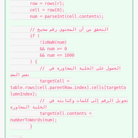
        row = rows[r];

        cell = row[0];

        num = parseInt(cell.contents);

        // التحقق من أن المحتوى رقم صحيح

        if (

            !isNaN(num)

            && num >= 0

            && num <= 1000

        ) {

            // الحصول على الخلية المجاورة في 
نفس الصف

            targetCell = 
table.rows[cell.parentRow.index].cells[targetCo
lumnIndex];

            // تحويل الرقم إلى كلمات وكتابته في 
الخلية المجاورة

            targetCell.contents = 
numberToWords(num);

        }
