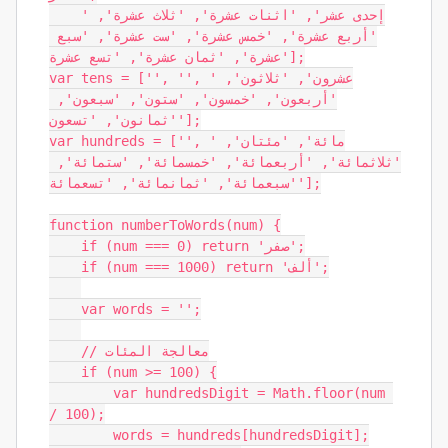
    'إحدى عشر', 'اثنات عشرة', 'ثلاث عشرة', 
'أربع عشرة', 'خمس عشرة', 'ست عشرة', 'سبع 
عشرة', 'ثمان عشرة', 'تسع عشرة'];

var tens = ['', '', 'عشرون', 'ثلاثون', 
'أربعون', 'خمسون', 'ستون', 'سبعون', 
'ثمانون', 'تسعون'];

var hundreds = ['', 'مائة', 'مئتان', 
'ثلاثمائة', 'أربعمائة', 'خمسمائة', 'ستمائة', 
'سبعمائة', 'ثمانمائة', 'تسعمائة'];

function numberToWords(num) {

    if (num === 0) return 'صفر';

    if (num === 1000) return 'ألف';

    var words = '';

    // معالجة المئات

    if (num >= 100) {

        var hundredsDigit = Math.floor(num 
/ 100);

        words = hundreds[hundredsDigit];
