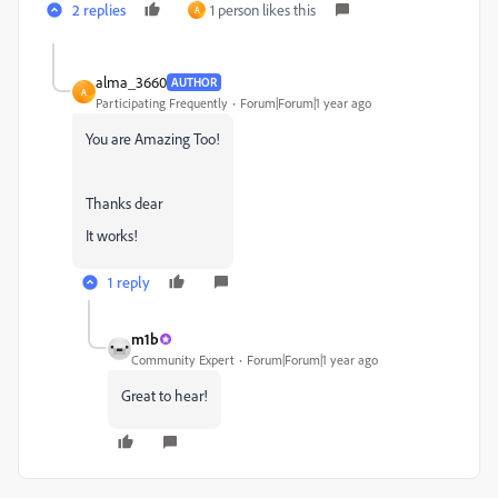
2 replies
1 person likes this
A
alma_3660
AUTHOR
A
Participating Frequently
Forum|Forum|1 year ago
You are Amazing Too!
Thanks dear
It works!
1 reply
m1b
Community Expert
Forum|Forum|1 year ago
Great to hear!