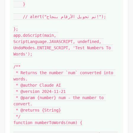
    }

    // alert("تم تحويل الأرقام بنجاح!");

};

app.doScript(main, 
ScriptLanguage.JAVASCRIPT, undefined, 
UndoModes.ENTIRE_SCRIPT, 'Test Numbers To 
Words');

/**

 * Returns the number `num` converted into 
words.

 * @author Claude AI

 * @version 2024-11-21

 * @param {number} num - the number to 
convert.

 * @returns {String}

 */

function numberToWords(num) {
