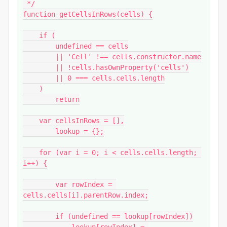
 */

function getCellsInRows(cells) {

    if (

        undefined == cells

        || 'Cell' !== cells.constructor.name

        || !cells.hasOwnProperty('cells')

        || 0 === cells.cells.length

    )

        return

    var cellsInRows = [],

        lookup = {};

    for (var i = 0; i < cells.cells.length; 
i++) {

        var rowIndex = 
cells.cells[i].parentRow.index;

        if (undefined == lookup[rowIndex])
