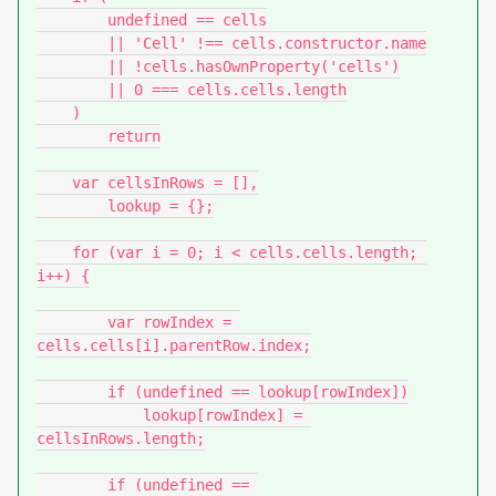
        undefined == cells

        || 'Cell' !== cells.constructor.name

        || !cells.hasOwnProperty('cells')

        || 0 === cells.cells.length

    )

        return

    var cellsInRows = [],

        lookup = {};

    for (var i = 0; i < cells.cells.length; 
i++) {

        var rowIndex = 
cells.cells[i].parentRow.index;

        if (undefined == lookup[rowIndex])

            lookup[rowIndex] = 
cellsInRows.length;

        if (undefined == 