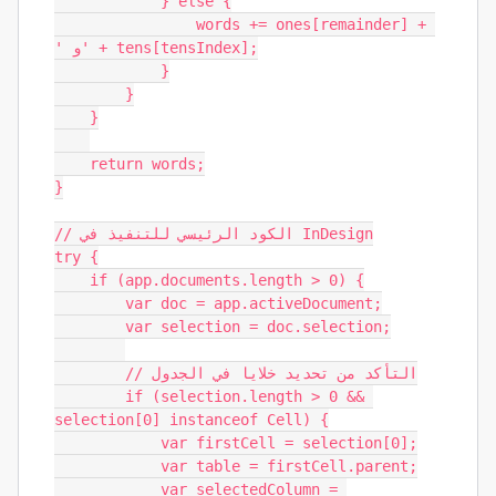
            } else {

                words += ones[remainder] + 
' و' + tens[tensIndex];

            }

        }

    }

    return words;

}

// الكود الرئيسي للتنفيذ في InDesign

try {

    if (app.documents.length > 0) {

        var doc = app.activeDocument;

        var selection = doc.selection;

        // التأكد من تحديد خلايا في الجدول

        if (selection.length > 0 && 
selection[0] instanceof Cell) {

            var firstCell = selection[0];

            var table = firstCell.parent;

            var selectedColumn = 