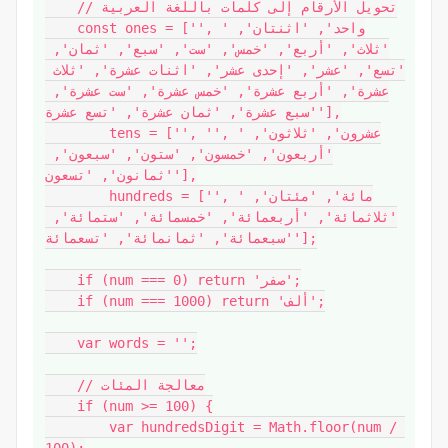
    // تحويل الأرقام إلى كلمات باللغة العربية

    const ones = ['', 'واحد', 'اثنتان', 
'ثلاث', 'أربع', 'خمس', 'ست', 'سبع', 'ثمان', 
'تسع', 'عشر', 'إحدى عشر', 'اثنات عشرة', 'ثلاث 
عشرة', 'أربع عشرة', 'خمس عشرة', 'ست عشرة', 
'سبع عشرة', 'ثمان عشرة', 'تسع عشرة'],

        tens = ['', '', 'عشرون', 'ثلاثون', 
'أربعون', 'خمسون', 'ستون', 'سبعون', 
'ثمانون', 'تسعون'],

        hundreds = ['', 'مائة', 'مئتان', 
'ثلاثمائة', 'أربعمائة', 'خمسمائة', 'ستمائة', 
'سبعمائة', 'ثمانمائة', 'تسعمائة'];

    if (num === 0) return 'صفر';

    if (num === 1000) return 'ألف';

    var words = '';

    // معالجة المئات

    if (num >= 100) {

        var hundredsDigit = Math.floor(num / 