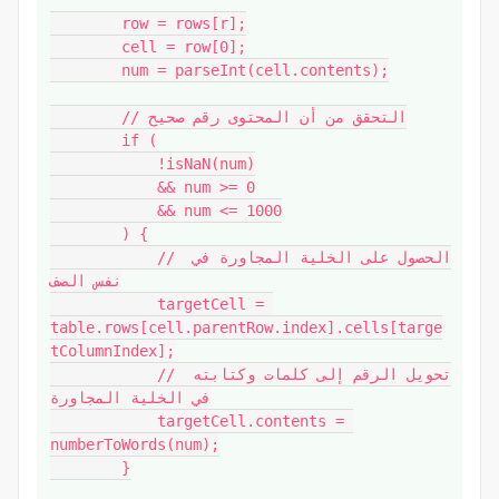
        row = rows[r];

        cell = row[0];

        num = parseInt(cell.contents);

        // التحقق من أن المحتوى رقم صحيح

        if (

            !isNaN(num)

            && num >= 0

            && num <= 1000

        ) {

            // الحصول على الخلية المجاورة في 
نفس الصف

            targetCell = 
table.rows[cell.parentRow.index].cells[targe
tColumnIndex];

            // تحويل الرقم إلى كلمات وكتابته 
في الخلية المجاورة

            targetCell.contents = 
numberToWords(num);

        }
