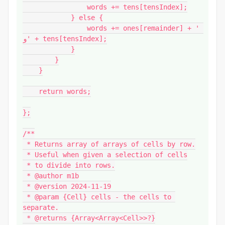
                words += tens[tensIndex];

            } else {

                words += ones[remainder] + ' 
و' + tens[tensIndex];

            }

        }

    }

    return words;

};

/**

 * Returns array of arrays of cells by row.

 * Useful when given a selection of cells

 * to divide into rows.

 * @author m1b

 * @version 2024-11-19

 * @param {Cell} cells - the cells to 
separate.

 * @returns {Array<Array<Cell>>?}
