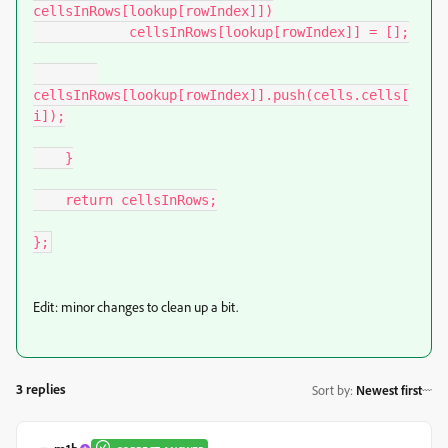
cellsInRows[lookup[rowIndex]])

            cellsInRows[lookup[rowIndex]] = [];

cellsInRows[lookup[rowIndex]].push(cells.cells[
i]);

    }

    return cellsInRows;

};
Edit: minor changes to clean up a bit.
3 replies
Sort by
:
Newest first