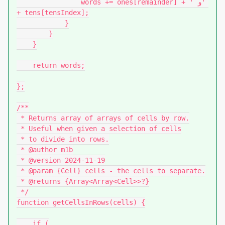
                words += ones[remainder] + ' و' 
+ tens[tensIndex];

            }

        }

    }

    return words;

};

/**

 * Returns array of arrays of cells by row.

 * Useful when given a selection of cells

 * to divide into rows.

 * @author m1b

 * @version 2024-11-19

 * @param {Cell} cells - the cells to separate.

 * @returns {Array<Array<Cell>>?}

 */

function getCellsInRows(cells) {

    if (
