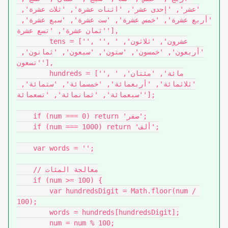
'عشر', 'إحدى عشر', 'اثنات عشرة', 'ثلاث عشرة', 
'أربع عشرة', 'خمس عشرة', 'ست عشرة', 'سبع عشرة', 
'ثمان عشرة', 'تسع عشرة'],

        tens = ['', '', 'عشرون', 'ثلاثون', 
'أربعون', 'خمسون', 'ستون', 'سبعون', 'ثمانون', 
'تسعون'],

        hundreds = ['', 'مائة', 'مئتان', 
'ثلاثمائة', 'أربعمائة', 'خمسمائة', 'ستمائة', 
'سبعمائة', 'ثمانمائة', 'تسعمائة'];

    if (num === 0) return 'صفر';

    if (num === 1000) return 'ألف';

    var words = '';

    // معالجة المئات

    if (num >= 100) {

        var hundredsDigit = Math.floor(num / 
100);

        words = hundreds[hundredsDigit];

        num = num % 100;
