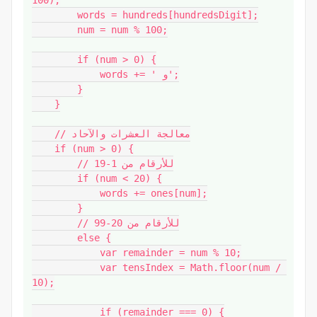
100);

        words = hundreds[hundredsDigit];

        num = num % 100;

        if (num > 0) {

            words += ' و';

        }

    }

    // معالجة العشرات والآحاد

    if (num > 0) {

        // للأرقام من 1-19

        if (num < 20) {

            words += ones[num];

        }

        // للأرقام من 20-99

        else {

            var remainder = num % 10;

            var tensIndex = Math.floor(num / 
10);

            if (remainder === 0) {
