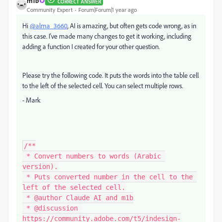
m1b
CORRECT ANSWER
Community Expert
Forum|Forum|1 year ago
Hi
@alma_3660
, AI is amazing, but often gets code wrong, as in
this case. I've made many changes to get it working, including
adding a function I created for your other question.
Please try the following code. It puts the words into the table cell
to the left of the selected cell. You can select multiple rows.
- Mark
/**

 * Convert numbers to words (Arabic 
version).

 * Puts converted number in the cell to the 
left of the selected cell.

 * @author Claude AI and m1b

 * @discussion 
https://community.adobe.com/t5/indesign-