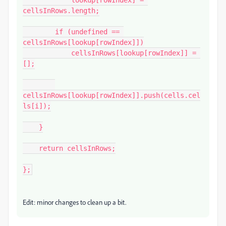
            lookup[rowIndex] = 
cellsInRows.length;

        if (undefined == 
cellsInRows[lookup[rowIndex]])

            cellsInRows[lookup[rowIndex]] = 
[];

cellsInRows[lookup[rowIndex]].push(cells.cel
ls[i]);

    }

    return cellsInRows;

};
Edit: minor changes to clean up a bit.