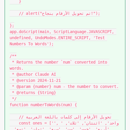
    }

    // alert("تم تحويل الأرقام بنجاح!");

};

app.doScript(main, ScriptLanguage.JAVASCRIPT, 
undefined, UndoModes.ENTIRE_SCRIPT, 'Test 
Numbers To Words');

/**

 * Returns the number `num` converted into 
words.

 * @author Claude AI

 * @version 2024-11-21

 * @param {number} num - the number to convert.

 * @returns {String}

 */

function numberToWords(num) {

    // تحويل الأرقام إلى كلمات باللغة العربية

    const ones = ['', 'واحد', 'اثنتان', 'ثلاث', 
'أربع', 'خمس', 'ست', 'سبع', 'ثمان', 'تسع', 