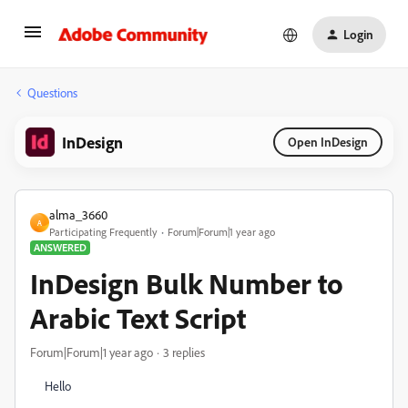
Login
Questions
InDesign
Open InDesign
alma_3660
A
Participating Frequently
Forum|Forum|1 year ago
ANSWERED
InDesign Bulk Number to
Arabic Text Script
Forum|Forum|1 year ago
3 replies
Hello