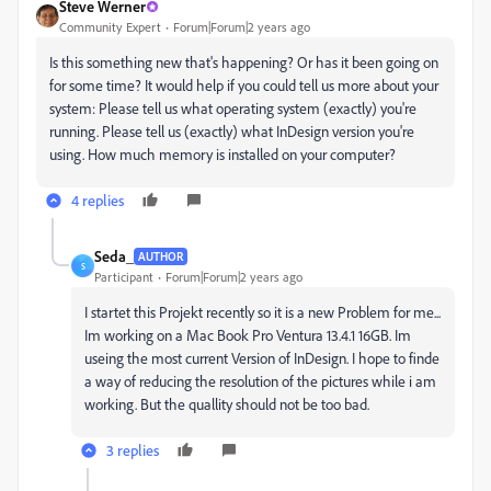
Steve Werner
Community Expert
Forum|Forum|2 years ago
Is this something new that's happening? Or has it been going on
for some time? It would help if you could tell us more about your
system: Please tell us what operating system (exactly) you're
running. Please tell us (exactly) what InDesign version you're
using. How much memory is installed on your computer?
4 replies
Seda_
AUTHOR
S
Participant
Forum|Forum|2 years ago
I startet this Projekt recently so it is a new Problem for me...
Im working on a Mac Book Pro Ventura 13.4.1 16GB. Im
useing the most current Version of InDesign. I hope to finde
a way of reducing the resolution of the pictures while i am
working. But the quallity should not be too bad.
3 replies