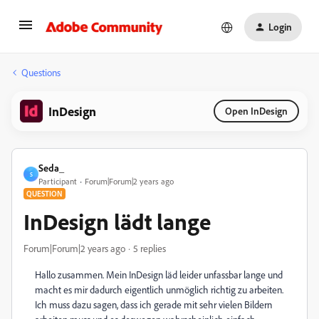
Login
Questions
InDesign
Open InDesign
Seda_
S
Participant
Forum|Forum|2 years ago
QUESTION
InDesign lädt lange
Forum|Forum|2 years ago
5 replies
Hallo zusammen. Mein InDesign läd leider unfassbar lange und
macht es mir dadurch eigentlich unmöglich richtig zu arbeiten.
Ich muss dazu sagen, dass ich gerade mit sehr vielen Bildern