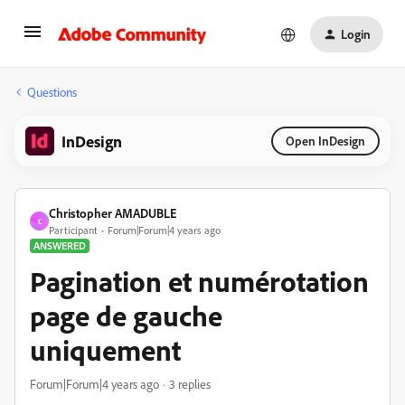
Login
Questions
InDesign
Open InDesign
Christopher AMADUBLE
C
Participant
Forum|Forum|4 years ago
ANSWERED
Pagination et numérotation
page de gauche
uniquement
Forum|Forum|4 years ago
3 replies