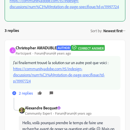
https://community.adobe.com/t5/indesign-
discussions/num%C3%A9rotation-de-page-specifique/td-p/11997724
3 replies
Sort by
:
Newest first
Christopher AMADUBLE
AUTHOR
CORRECT ANSWER
C
Participant
Forum|Forum|4 years ago
J'ai finalement trouvé la solution sur un autre post que voici :
https://community.adobe.com/t5/indesign-
discussions/num%C3%A9rotation-de-page-specifique/td-
p/11997724
2 replies
Alexandre Becquet
Community Expert
Forum|Forum|4 years ago
Hello, voilà pourquoi prendre le temps de faire une
recherche avant de poser sa question est utile 😉 Mais on