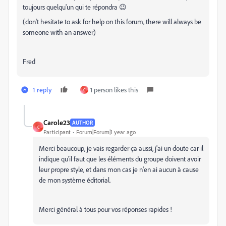
toujours quelqu'un qui te répondra 😉
(don't hesitate to ask for help on this forum, there will always be
someone with an answer)
Fred
1 reply
1 person likes this
C
Carole23
AUTHOR
C
Participant
Forum|Forum|1 year ago
Merci beaucoup, je vais regarder ça aussi, j'ai un doute car il
indique qu'il faut que les éléments du groupe doivent avoir
leur propre style, et dans mon cas je n'en ai aucun à cause
de mon système éditorial.
Merci général à tous pour vos réponses rapides !