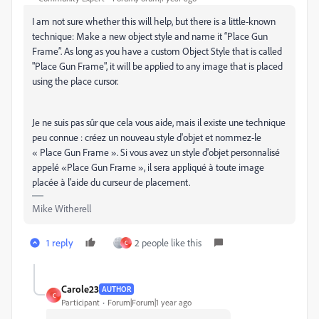
I am not sure whether this will help, but there is a little-known
technique: Make a new object style and name it “Place Gun
Frame”. As long as you have a custom Object Style that is called
"Place Gun Frame", it will be applied to any image that is placed
using the place cursor.
Je ne suis pas sûr que cela vous aide, mais il existe une technique
peu connue : créez un nouveau style d'objet et nommez-le
« Place Gun Frame ». Si vous avez un style d'objet personnalisé
appelé «Place Gun Frame », il sera appliqué à toute image
placée à l'aide du curseur de placement.
Mike Witherell
1 reply
2 people like this
C
Carole23
AUTHOR
C
Participant
Forum|Forum|1 year ago