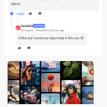
objects.
1 reply
Carole23
AUTHOR
C
Participant
Forum|Forum|1 year ago
I'd like, but I cannot use object style in this case 😞