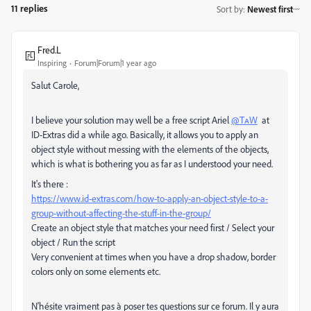
11 replies
Sort by
:
Newest first
Fred.L
Inspiring
Forum|Forum|1 year ago
Salut Carole,
I believe your solution may well be a free script Ariel
@TᴀW
at
ID-Extras did a while ago. Basically, it allows you to apply an
object style without messing with the elements of the objects,
which is what is bothering you as far as I understood your need.
It's there :
https://www.id-extras.com/how-to-apply-an-object-style-to-a-
group-without-affecting-the-stuff-in-the-group/
Create an object style that matches your need first / Select your
object / Run the script
Very convenient at times when you have a drop shadow, border
colors only on some elements etc.
N'hésite vraiment pas à poser tes questions sur ce forum. Il y aura