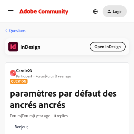
Login
Questions
InDesign
Open InDesign
Carole23
C
Participant
Forum|Forum|1 year ago
QUESTION
paramètres par défaut des
ancrés ancrés
Forum|Forum|1 year ago
11 replies
Bonjour,