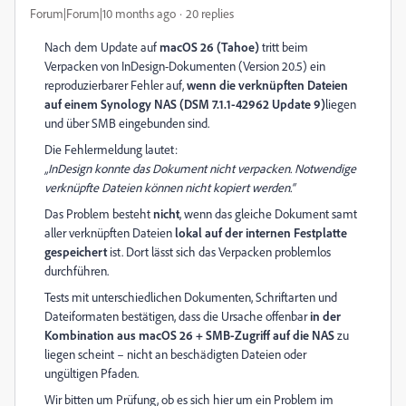
Forum|Forum|10 months ago
20 replies
Nach dem Update auf
macOS 26 (Tahoe)
tritt beim
Verpacken von InDesign-Dokumenten (Version 20.5) ein
reproduzierbarer Fehler auf,
wenn die verknüpften Dateien
auf einem Synology NAS (DSM 7.1.1-42962 Update 9)
liegen
und über SMB eingebunden sind.
Die Fehlermeldung lautet:
„InDesign konnte das Dokument nicht verpacken. Notwendige
verknüpfte Dateien können nicht kopiert werden.“
Das Problem besteht
nicht
, wenn das gleiche Dokument samt
aller verknüpften Dateien
lokal auf der internen Festplatte
gespeichert
ist. Dort lässt sich das Verpacken problemlos
durchführen.
Tests mit unterschiedlichen Dokumenten, Schriftarten und
Dateiformaten bestätigen, dass die Ursache offenbar
in der
Kombination aus macOS 26 + SMB-Zugriff auf die NAS
zu
liegen scheint – nicht an beschädigten Dateien oder
ungültigen Pfaden.
Wir bitten um Prüfung, ob es sich hier um ein Problem im