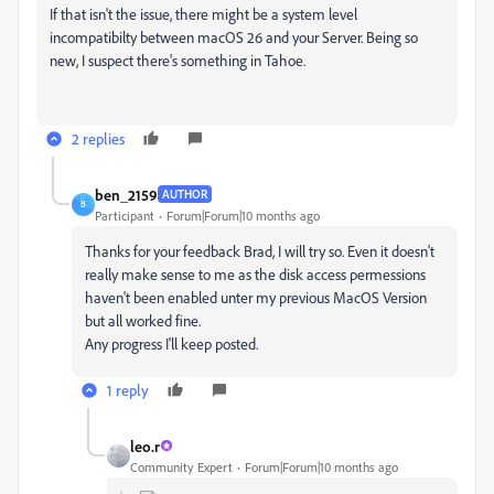
If that isn't the issue, there might be a system level
incompatibilty between macOS 26 and your Server. Being so
new, I suspect there's something in Tahoe.
2 replies
ben_2159
AUTHOR
B
Participant
Forum|Forum|10 months ago
Thanks for your feedback Brad, I will try so. Even it doesn't
really make sense to me as the disk access permessions
haven't been enabled unter my previous MacOS Version
but all worked fine.
Any progress I'll keep posted.
1 reply
leo.r
Community Expert
Forum|Forum|10 months ago