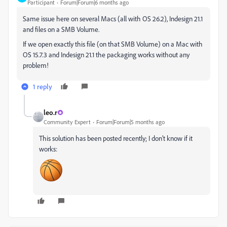
Participant
Forum|Forum|6 months ago
Same issue here on several Macs (all with OS 26.2), Indesign 21.1
and files on a SMB Volume.
If we open exactly this file (on that SMB Volume) on a Mac with
OS 15.7.3 and Indesign 21.1 the packaging works without any
problem!
1 reply
leo.r
Community Expert
Forum|Forum|5 months ago
This solution has been posted recently; I don’t know if it
works: