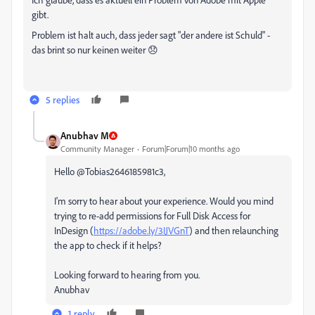
gibt.
Problem ist halt auch, dass jeder sagt "der andere ist Schuld" -
das brint so nur keinen weiter 😞
5 replies
Anubhav M
Community Manager
Forum|Forum|10 months ago
Hello @Tobias2646185981c3,
I'm sorry to hear about your experience. Would you mind
trying to re-add permissions for Full Disk Access for
InDesign (
https://adobe.ly/3IJVGnT
) and then relaunching
the app to check if it helps?
Looking forward to hearing from you.
Anubhav
1 reply