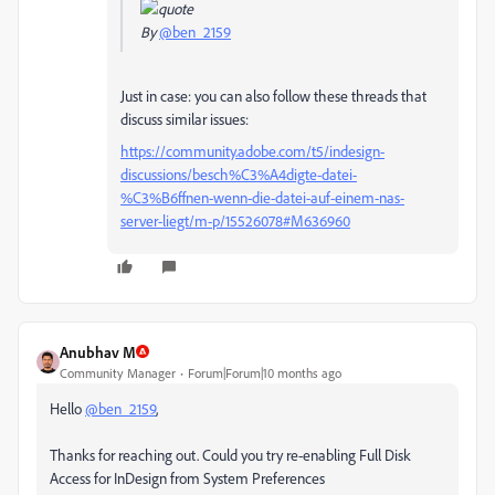
By
@ben_2159
Just in case: you can also follow these threads that
discuss similar issues:
https://community.adobe.com/t5/indesign-
discussions/besch%C3%A4digte-datei-
%C3%B6ffnen-wenn-die-datei-auf-einem-nas-
server-liegt/m-p/15526078#M636960
Anubhav M
Community Manager
Forum|Forum|10 months ago
Hello
@ben_2159
,
Thanks for reaching out. Could you try re-enabling Full Disk
Access for InDesign from System Preferences