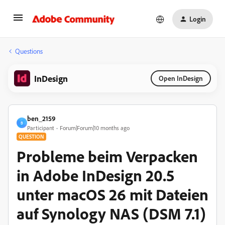
Login
Questions
InDesign
Open InDesign
ben_2159
B
Participant
Forum|Forum|10 months ago
QUESTION
Probleme beim Verpacken
in Adobe InDesign 20.5
unter macOS 26 mit Dateien
auf Synology NAS (DSM 7.1)