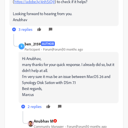
(
https://adobe.ly/4nhSiQ9
) to check if it helps?
Looking forward to hearing from you.
Anubhav
3 replies
ben_2159
AUTHOR
B
Participant
Forum|Forum|10 months ago
Hi
Anubhav,
many thanks for your quick response. I already did so, but it
didn't help at all.
I'm very sure it mus be an issue between MacOS 26 and
Synology Disk Sation with DSm 7.1
Best regards,
Marcus
2 replies
Anubhav M
Community Manager
Forum|Forum|10 months ago