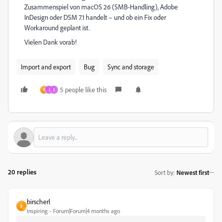
Zusammenspiel von macOS 26 (SMB-Handling), Adobe
InDesign oder DSM 7.1 handelt – und ob ein Fix oder
Workaround geplant ist.
Vielen Dank vorab!
Import and export
Bug
Sync and storage
5 people like this
B
J
S
20 replies
Sort by
:
Newest first
birscherl
B
Inspiring
Forum|Forum|4 months ago