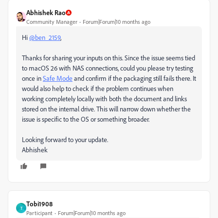
Abhishek Rao
Community Manager
Forum|Forum|10 months ago
Hi
@ben_2159
,
Thanks for sharing your inputs on this. Since the issue seems tied
to macOS 26 with NAS connections, could you please try testing
once in
Safe Mode
and confirm if the packaging still fails there. It
would also help to check if the problem continues when
working completely locally with both the document and links
stored on the internal drive. This will narrow down whether the
issue is specific to the OS or something broader.
Looking forward to your update.
Abhishek
Tobi1908
T
Participant
Forum|Forum|10 months ago