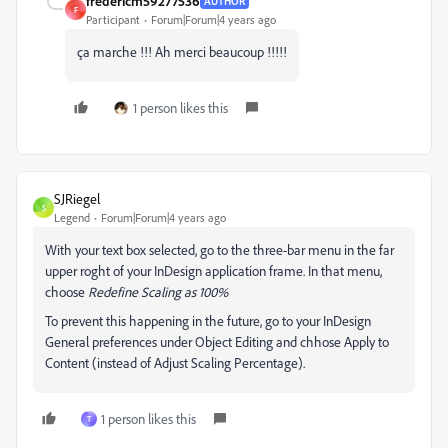
frédéricm59277536
AUTHOR
F
Participant
Forum|Forum|4 years ago
ça marche !!! Ah merci beaucoup !!!!!
1 person likes this
SJRiegel
S
Legend
Forum|Forum|4 years ago
With your text box selected, go to the three-bar menu in the far
upper roght of your InDesign application frame. In that menu,
choose
Redefine Scaling as 100%
To prevent this happening in the future, go to your InDesign
General preferences under Object Editing and chhose Apply to
Content (instead of Adjust Scaling Percentage).
1 person likes this
T