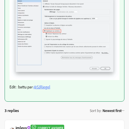
Edit : battu par
@SJRiegel
3 replies
Sort by
:
Newest first
jmlevy
CORRECT ANSWER