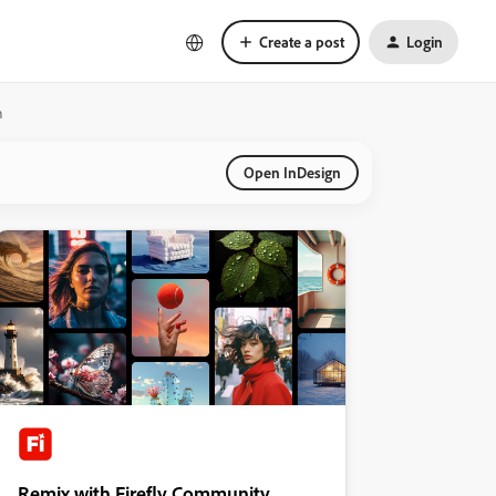
Create a post
Login
n
Open InDesign
Remix with Firefly Community