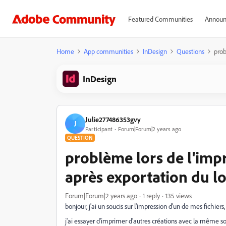
Featured Communities
Announ
Home
App communities
InDesign
Questions
prob
InDesign
Julie277486353gvy
J
Participant
Forum|Forum|2 years ago
QUESTION
problème lors de l'impr
après exportation du lo
Forum|Forum|2 years ago
1 reply
135 views
bonjour, j'ai un soucis sur l'impression d'un de mes fichiers
j'ai essayer d'imprimer d'autres créations avec la même s