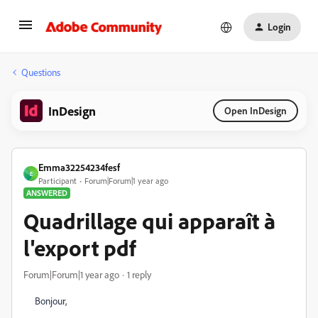
Login
Questions
InDesign
Open InDesign
Emma32254234fesf
E
Participant
Forum|Forum|1 year ago
ANSWERED
Quadrillage qui apparaît à
l'export pdf
Forum|Forum|1 year ago
1 reply
Bonjour,