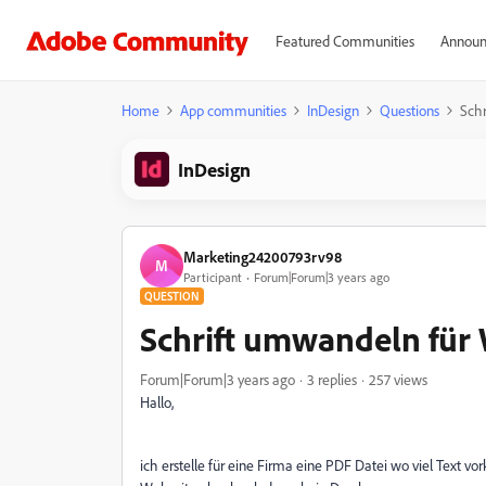
Featured Communities
Announ
Home
App communities
InDesign
Questions
Sch
InDesign
Marketing24200793rv98
M
Participant
Forum|Forum|3 years ago
QUESTION
Schrift umwandeln für
Forum|Forum|3 years ago
3 replies
257 views
Hallo,
ich erstelle für eine Firma eine PDF Datei wo viel Text v