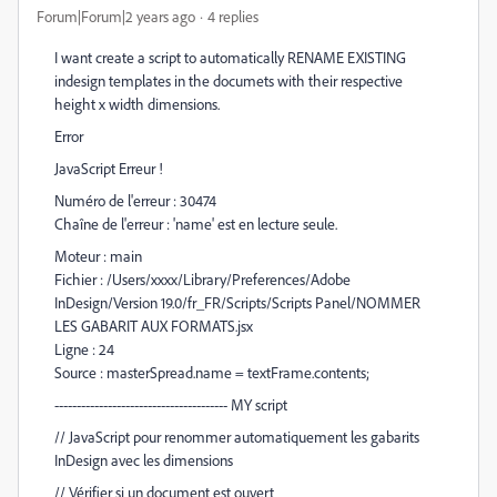
Forum|Forum|2 years ago
4 replies
I want create a script to automatically RENAME EXISTING
indesign templates in the documets with their respective
height x width dimensions.
Error
JavaScript Erreur !
Numéro de l'erreur : 30474
Chaîne de l'erreur : 'name' est en lecture seule.
Moteur : main
Fichier : /Users/xxxx/Library/Preferences/Adobe
InDesign/Version 19.0/fr_FR/Scripts/Scripts Panel/NOMMER
LES GABARIT AUX FORMATS.jsx
Ligne : 24
Source : masterSpread.name = textFrame.contents;
--------------------------------------- MY script
// JavaScript pour renommer automatiquement les gabarits
InDesign avec les dimensions
// Vérifier si un document est ouvert