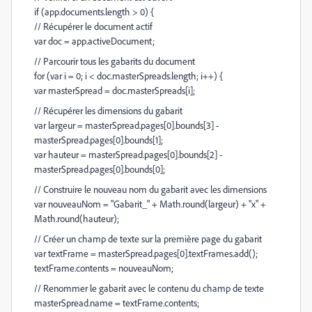
if (app.documents.length > 0) {
// Récupérer le document actif
var doc = app.activeDocument;
// Parcourir tous les gabarits du document
for (var i = 0; i < doc.masterSpreads.length; i++) {
var masterSpread = doc.masterSpreads[i];
// Récupérer les dimensions du gabarit
var largeur = masterSpread.pages[0].bounds[3] -
masterSpread.pages[0].bounds[1];
var hauteur = masterSpread.pages[0].bounds[2] -
masterSpread.pages[0].bounds[0];
// Construire le nouveau nom du gabarit avec les dimensions
var nouveauNom = "Gabarit_" + Math.round(largeur) + "x" +
Math.round(hauteur);
// Créer un champ de texte sur la première page du gabarit
var textFrame = masterSpread.pages[0].textFrames.add();
textFrame.contents = nouveauNom;
// Renommer le gabarit avec le contenu du champ de texte
masterSpread.name = textFrame.contents;