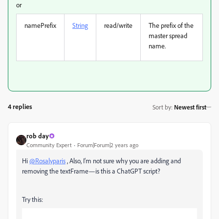
or
namePrefix
String
read/write
The prefix of the
master spread
name.
4 replies
Sort by
:
Newest first
rob day
Community Expert
Forum|Forum|2 years ago
Hi
@Rosalyparis
, Also, I‘m not sure why you are adding and
removing the textFrame—is this a ChatGPT script?
Try this: