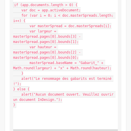
if (app.documents.length > 0) {

    var doc = app.activeDocument;

    for (var i = 0; i < doc.masterSpreads.length; 
i++) {

        var masterSpread = doc.masterSpreads[i];

        var largeur = 
masterSpread.pages[0].bounds[3] - 
masterSpread.pages[0].bounds[1];

        var hauteur = 
masterSpread.pages[0].bounds[2] - 
masterSpread.pages[0].bounds[0];

        masterSpread.baseName = "Gabarit_" + 
Math.round(largeur) + "x" + Math.round(hauteur);

    }

    alert("Le renommage des gabarits est terminé 
!");

} else {

    alert("Aucun document ouvert. Veuillez ouvrir 
un document InDesign.");

}