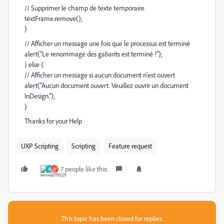
// Supprimer le champ de texte temporaire
textFrame.remove();
}
// Afficher un message une fois que le processus est terminé
alert("Le renommage des gabarits est terminé !");
} else {
// Afficher un message si aucun document n'est ouvert
alert("Aucun document ouvert. Veuillez ouvrir un document
InDesign.");
}
Thanks for your Help
UXP Scripting
Scripting
Feature request
7 people like this
R
B
This topic has been closed for replies.