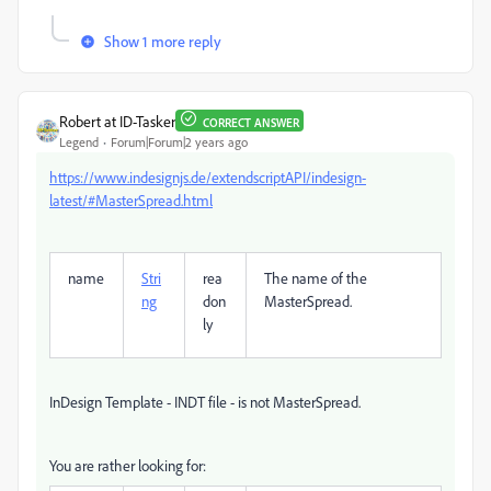
Show 1 more reply
Robert at ID-Tasker
CORRECT ANSWER
Legend
Forum|Forum|2 years ago
https://www.indesignjs.de/extendscriptAPI/indesign-
latest/#MasterSpread.html
name
Stri
rea
The name of the
ng
don
MasterSpread
.
ly
InDesign Template - INDT file - is not MasterSpread.
You are rather looking for: