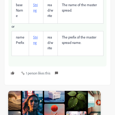
base
Stri
rea
The name of the master
Nam
ng
d/w
spread.
e
rite
or
name
Stri
rea
The prefix of the master
Prefix
ng
d/w
spread name.
rite
1 person likes this