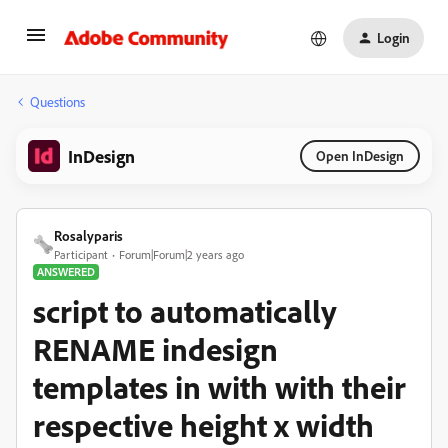
Login
Questions
InDesign
Open InDesign
Rosalyparis
Participant
Forum|Forum|2 years ago
ANSWERED
script to automatically
RENAME indesign
templates in with with their
respective height x width