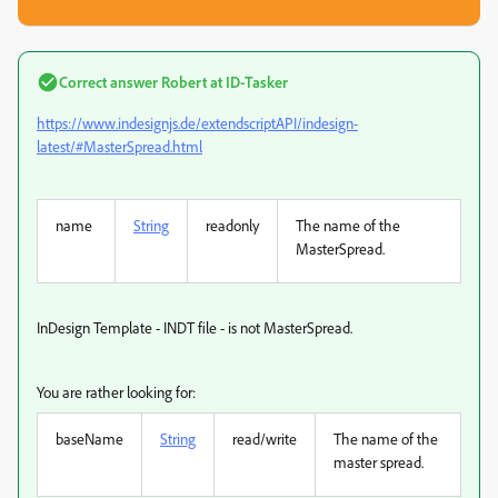
Correct answer
Robert at ID-Tasker
https://www.indesignjs.de/extendscriptAPI/indesign-
latest/#MasterSpread.html
name
String
readonly
The name of the
MasterSpread
.
InDesign Template - INDT file - is not MasterSpread.
You are rather looking for:
baseName
String
read/write
The name of the
master spread.