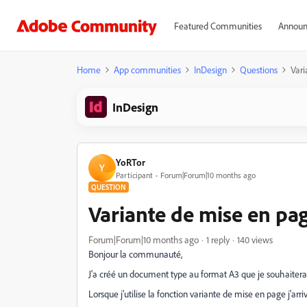
Featured Communities
Announ
Home
App communities
InDesign
Questions
Vari
InDesign
YoRTor
Y
Participant
Forum|Forum|10 months ago
QUESTION
Variante de mise en pa
Forum|Forum|10 months ago
1 reply
140 views
Bonjour la communauté,
J'a créé un document type au format A3 que je souhaiterai
Lorsque j'utilise la fonction variante de mise en page j'ar