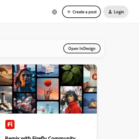
Create a post
Login
Open InDesign
Remix with Firefly Community