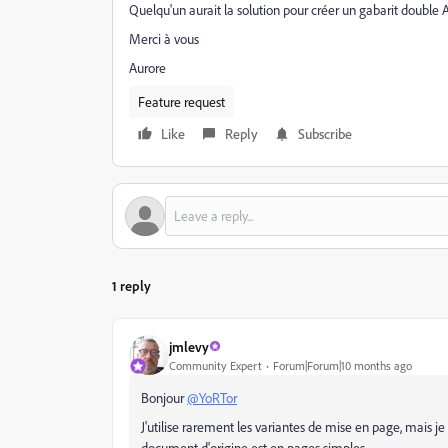
Quelqu'un aurait la solution pour créer un gabarit double 
Merci à vous
Aurore
Feature request
Like
Reply
Subscribe
1 reply
jmlevy
Community Expert
Forum|Forum|10 months ago
Bonjour
@YoRTor
J'utilise rarement les variantes de mise en page, mais je
document d'origine est en pages simples.