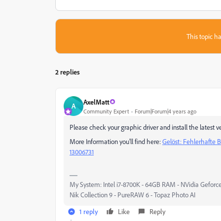
This topic ha
2 replies
AxelMatt
A
Community Expert
Forum|Forum|4 years ago
Please check your graphic driver and install the latest ve
More Information you'll find here:
Gelöst: Fehlerhafte 
13006731
My System: Intel i7-8700K - 64GB RAM - NVidia Geforce
Nik Collection 9 - PureRAW 6 - Topaz Photo AI
1 reply
Like
Reply