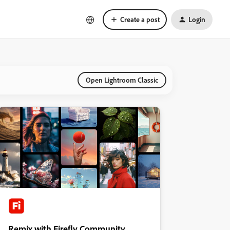
Create a post
Login
Open Lightroom Classic
Remix with Firefly Community