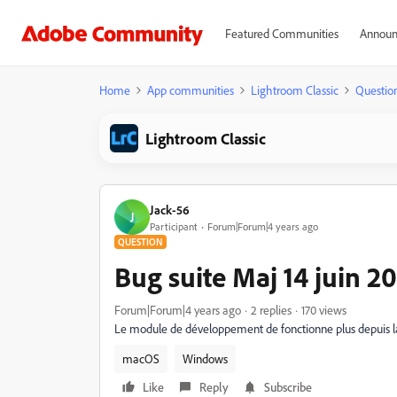
Featured Communities
Announ
Home
App communities
Lightroom Classic
Questio
Lightroom Classic
Jack-56
J
Participant
Forum|Forum|4 years ago
QUESTION
Bug suite Maj 14 juin 2
Forum|Forum|4 years ago
2 replies
170 views
Le module de développement de fonctionne plus depuis la
macOS
Windows
Like
Reply
Subscribe