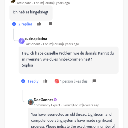
Participant
Forum|Forum|6 years ago
Ich hab es hingekriegt
2 replies
cucinapiccina
C
Participant
Forum|Forum|4 years ago
Hey. Ich habe dasselbe Problem wie du damals. Kannst du
mir verraten, wie du es hinbekommen hast?
Sophia
1 reply
1 person likes this
S
DdeGannes
Community Expert
Forum|Forum|4 years ago
You have resurrected an old thread, Lightroom and
computer operating systems have made significant
progress. Please indicate the exact version number of