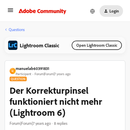
Login
Questions
Lightroom Classic
Open Lightroom Classic
manuelab60391831
M
Participant
Forum|Forum|7 years ago
QUESTION
Der Korrekturpinsel
funktioniert nicht mehr
(Lightroom 6)
Forum|Forum|7 years ago
8 replies