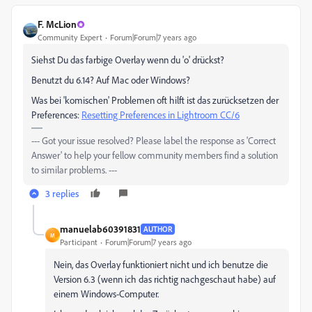
F. McLion
Community Expert
Forum|Forum|7 years ago
Siehst Du das farbige Overlay wenn du 'o' drückst?
Benutzt du 6.14? Auf Mac oder Windows?
Was bei 'komischen' Problemen oft hilft ist das zurücksetzen der
Preferences:
Resetting Preferences in Lightroom CC/6
--- Got your issue resolved? Please label the response as 'Correct
Answer' to help your fellow community members find a solution
to similar problems. ---
3 replies
manuelab60391831
AUTHOR
M
Participant
Forum|Forum|7 years ago
Nein, das Overlay funktioniert nicht und ich benutze die
Version 6.3 (wenn ich das richtig nachgeschaut habe) auf
einem Windows-Computer.