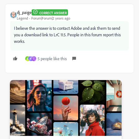
dj_paige
CORRECT ANSWER
Legend
Forum|Forum|2 years ago
I believe the answer is to contact Adobe and ask them to send
you a download link to LrC 11.5. People in this forum report this
works.
5 people like this
K
M
I