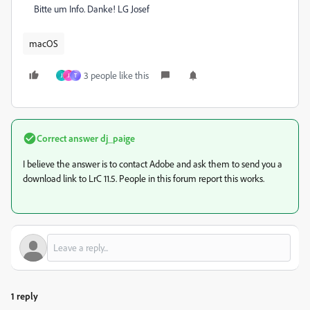
Bitte um Info. Danke! LG Josef
macOS
3 people like this
J
J
T
Correct answer
dj_paige
I believe the answer is to contact Adobe and ask them to send you a
download link to LrC 11.5. People in this forum report this works.
1 reply