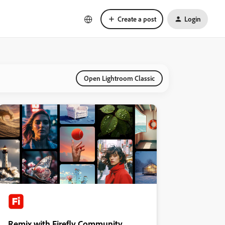
Create a post
Login
Open Lightroom Classic
Remix with Firefly Community