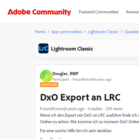
Featured Communities
Announ
Home
App communities
Lightroom Classic
Questio
Lightroom Classic
Douglas_RMP
D
Participant
Forum|Forum|4 years ago
QUESTION
DxO Export an LRC
Forum|Forum|4 years ago
0 replies
239 views
Wenn ich den Export von DxO an LRC ausführe finde ich 
Ordner zu sehen. Wie komme ich zu meinem DxO Ordne
Für eine rasche Hilfe bin ich sehr dankbar.