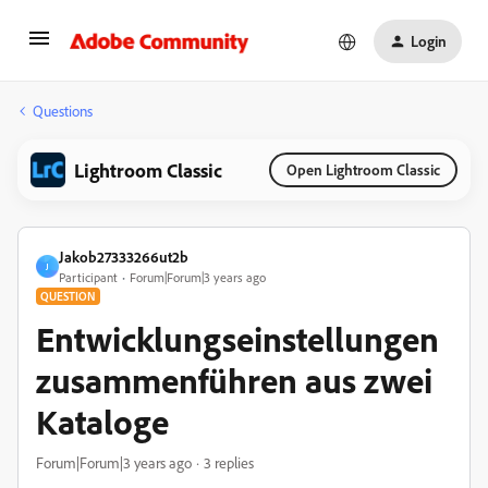
Login
Questions
Lightroom Classic
Open Lightroom Classic
Jakob27333266ut2b
J
Participant
Forum|Forum|3 years ago
QUESTION
Entwicklungseinstellungen
zusammenführen aus zwei
Kataloge
Forum|Forum|3 years ago
3 replies