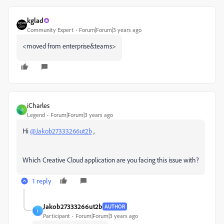
kglad
Community Expert
Forum|Forum|3 years ago
<moved from enterprise&teams>
iCharles
I
Legend
Forum|Forum|3 years ago
Hi
@Jakob27333266ut2b
,
Which Creative Cloud application are you facing this issue with?
1 reply
Jakob27333266ut2b
AUTHOR
J
Participant
Forum|Forum|3 years ago