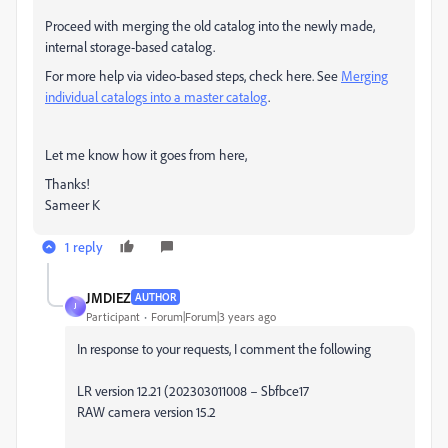
Proceed with merging the old catalog into the newly made,
internal storage-based catalog.
For more help via video-based steps, check here.
See
Merging
individual catalogs into a master catalog
.
Let me know how it goes from here,
Thanks!
Sameer K
1 reply
JMDIEZ
AUTHOR
J
Participant
Forum|Forum|3 years ago
In response to your requests, I comment the following
LR version 12.21 (202303011008 – Sbfbce17
RAW camera version 15.2