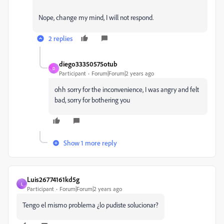
Nope, change my mind, I will not respond.
2 replies
diego33350575otub
D
Participant
Forum|Forum|2 years ago
ohh sorry for the inconvenience, I was angry and felt
bad, sorry for bothering you
Show 1 more reply
Luis26774161kd5g
L
Participant
Forum|Forum|2 years ago
Tengo el mismo problema ¿lo pudiste solucionar?