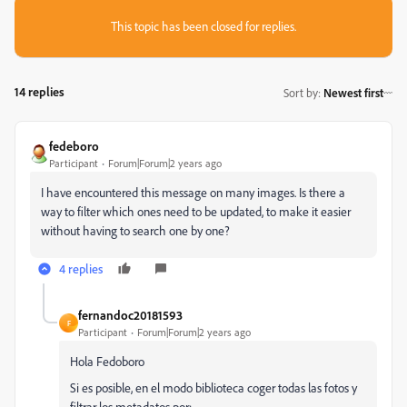
This topic has been closed for replies.
14 replies
Sort by
:
Newest first
fedeboro
Participant
Forum|Forum|2 years ago
I have encountered this message on many images. Is there a
way to filter which ones need to be updated, to make it easier
without having to search one by one?
4 replies
fernandoc20181593
F
Participant
Forum|Forum|2 years ago
Hola Fedoboro
Si es posible, en el modo biblioteca coger todas las fotos y
filtrar los metadatos por: