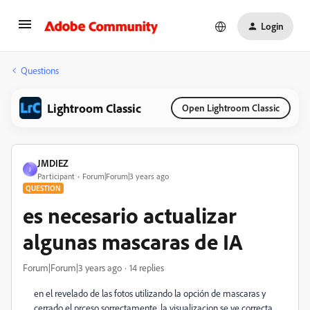
Login
Questions
Lightroom Classic
Open Lightroom Classic
JMDIEZ
J
Participant
Forum|Forum|3 years ago
QUESTION
es necesario actualizar
algunas mascaras de IA
Forum|Forum|3 years ago
14 replies
en el revelado de las fotos utilizando la opción de mascaras y
cerrado el prceso sorrectamente, la visualizacion se ve correcta