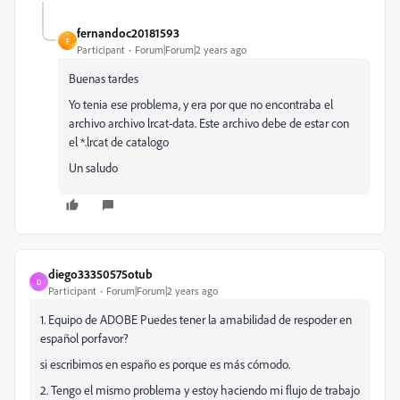
fernandoc20181593
F
Participant
Forum|Forum|2 years ago
Buenas tardes
Yo tenia ese problema, y era por que no encontraba el
archivo
archivo lrcat-data. Este archivo debe de estar con
el *.lrcat de catalogo
Un saludo
diego33350575otub
D
Participant
Forum|Forum|2 years ago
1. Equipo de ADOBE Puedes tener la amabilidad de respoder en
español porfavor?
si escribimos en españo es porque es más cómodo.
2. Tengo el mismo problema y estoy haciendo mi flujo de trabajo