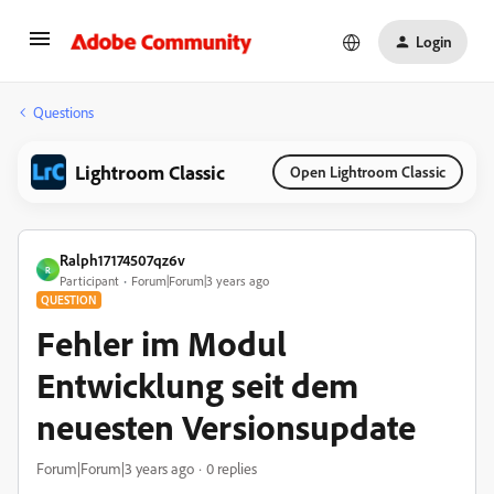
Login
Questions
Lightroom Classic
Open Lightroom Classic
Ralph17174507qz6v
R
Participant
Forum|Forum|3 years ago
QUESTION
Fehler im Modul
Entwicklung seit dem
neuesten Versionsupdate
Forum|Forum|3 years ago
0 replies