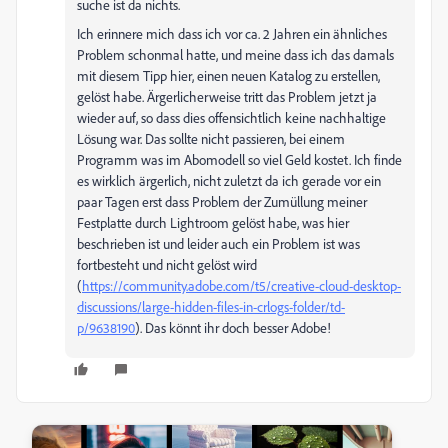
suche ist da nichts.
Ich erinnere mich dass ich vor ca. 2 Jahren ein ähnliches
Problem schonmal hatte, und meine dass ich das damals
mit diesem Tipp hier, einen neuen Katalog zu erstellen,
gelöst habe. Ärgerlicherweise tritt das Problem jetzt ja
wieder auf, so dass dies offensichtlich keine nachhaltige
Lösung war. Das sollte nicht passieren, bei einem
Programm was im Abomodell so viel Geld kostet. Ich finde
es wirklich ärgerlich, nicht zuletzt da ich gerade vor ein
paar Tagen erst dass Problem der Zumüllung meiner
Festplatte durch Lightroom gelöst habe, was hier
beschrieben ist und leider auch ein Problem ist was
fortbesteht und nicht gelöst wird
(
https://community.adobe.com/t5/creative-cloud-desktop-
discussions/large-hidden-files-in-crlogs-folder/td-
p/9638190
). Das könnt ihr doch besser Adobe!