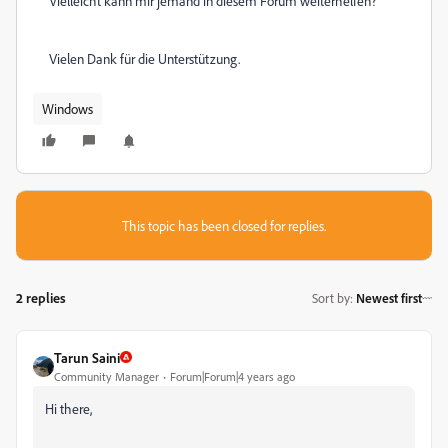
Vielleicht kann mir jemand in diesem Forum weiterhelfen?
Vielen Dank für die Unterstützung.
Windows
This topic has been closed for replies.
2 replies
Sort by
:
Newest first
Tarun Saini
Community Manager
Forum|Forum|4 years ago
Hi there,