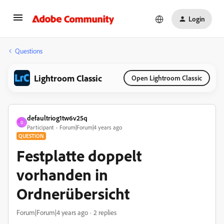
Login
Questions
Lightroom Classic
Open Lightroom Classic
defaultriog1tw6v25q
D
Participant
Forum|Forum|4 years ago
QUESTION
Festplatte doppelt
vorhanden in
Ordnerübersicht
Forum|Forum|4 years ago
2 replies