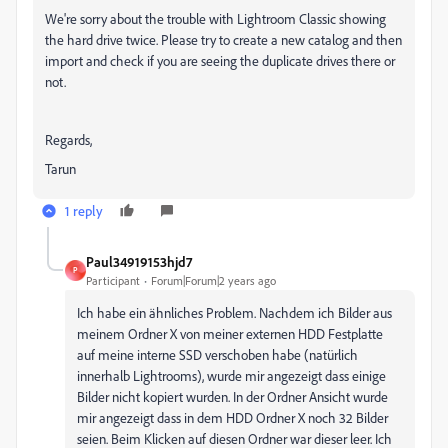
We're sorry about the trouble with Lightroom Classic showing
the hard drive twice. Please try to create a new catalog and then
import and check if you are seeing the duplicate drives there or
not.
Regards,
Tarun
1 reply
Paul34919153hjd7
P
Participant
Forum|Forum|2 years ago
Ich habe ein ähnliches Problem. Nachdem ich Bilder aus
meinem Ordner X von meiner externen HDD Festplatte
auf meine interne SSD verschoben habe (natürlich
innerhalb Lightrooms), wurde mir angezeigt dass einige
Bilder nicht kopiert wurden. In der Ordner Ansicht wurde
mir angezeigt dass in dem HDD Ordner X noch 32 Bilder
seien. Beim Klicken auf diesen Ordner war dieser leer. Ich