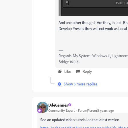
And one other thought- Are they, in fact, Bru
Develop Presets they will not work as Local
Regards. My System: Windows-11, Lightroom-Cl
Bridge 16.0.3 .
Like
Reply
Show 5 more replies
DdeGannes
Community Expert
Forum|Forum|3 years ago
See an updated video tutorial on the latest version.
https://video.search.yahoo.com/search/video?fr=yfp-t