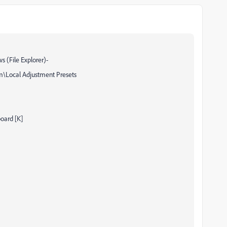
ws (File Explorer)-
\Local Adjustment Presets
board [K]