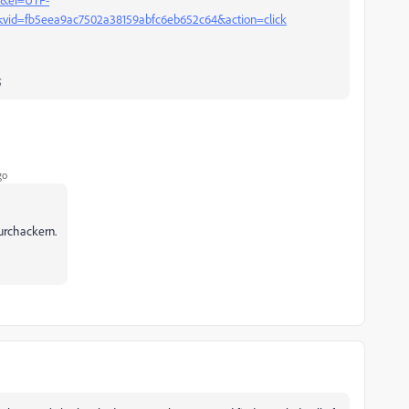
1&vid=fb5eea9ac7502a38159abfc6eb652c64&action=click
;
go
urchackern.