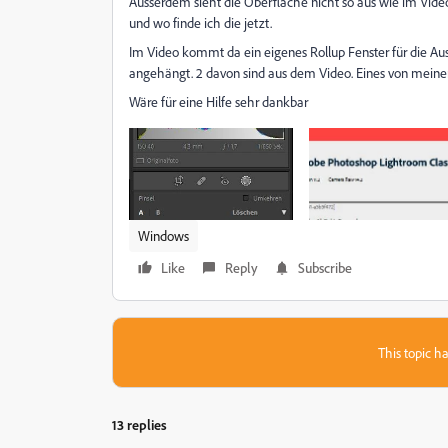
Ausserdem sieht die Oberfläche nicht so aus wie im Video.
und wo finde ich die jetzt.
Im Video kommt da ein eigenes Rollup Fenster für die Aus
angehängt. 2 davon sind aus dem Video. Eines von meiner 
Wäre für eine Hilfe sehr dankbar
Windows
Like
Reply
Subscribe
This topic ha
13 replies