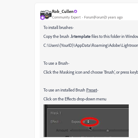
Rob_Cullen
Community Expert
Forum|Forum|3 years ago
To install brushes-
Copy the brush
.lrtemplate
files to this folder in Windo
C:\Users\{YourID}\AppData\Roaming\Adobe\Lightroom
To use a Brush-
Click the Masking icon and choose 'Brush', or press key
To use an installed Brush
Preset
-
Click on the Effects drop-down menu