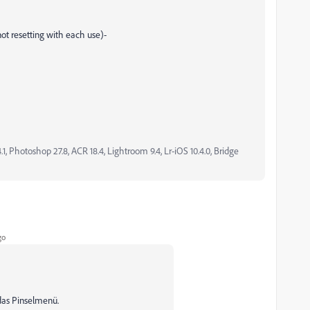
not resetting with each use)-
, Photoshop 27.8, ACR 18.4, Lightroom 9.4, Lr-iOS 10.4.0, Bridge
go
as Pinselmenü.