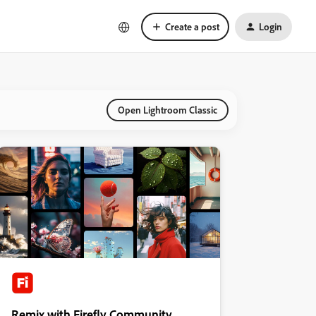
Create a post
Login
Open Lightroom Classic
Remix with Firefly Community