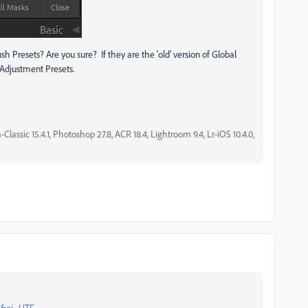
sh Presets? Are you sure? If they are the 'old' version of Global
 Adjustment Presets.
assic 15.4.1, Photoshop 27.8, ACR 18.4, Lightroom 9.4, Lr-iOS 10.4.0,
-s&ei=UTF-