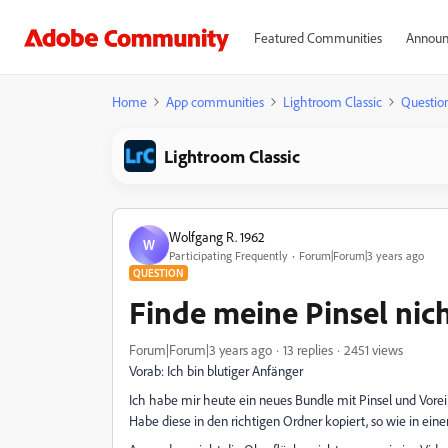
Featured Communities
Announ
Home
App communities
Lightroom Classic
Questio
Lightroom Classic
Wolfgang R. 1962
W
Participating Frequently
Forum|Forum|3 years ago
QUESTION
Finde meine Pinsel nic
Forum|Forum|3 years ago
13 replies
2451 views
Vorab: Ich bin blutiger Anfänger
Ich habe mir heute ein neues Bundle mit Pinsel und Vorein
Habe diese in den richtigen Ordner kopiert, so wie in ein