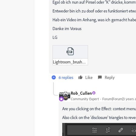
Egal ob ich nun auf Pinsel oder "K" drücke, kommt
Entweder bin ich zu doof oder es funktioniert etwa
Hab ein Video im Anhang, was ich gemacht habe
Danke im Voraus
LG
Lightroom_brushes-05.zip
6 replies
Like
Reply
Rob_Cullen
Community Expert
Forum|Forum|3 years 
Are you clicking on the Effect: context menu
Also click on the 'disclosure' triangles to rev