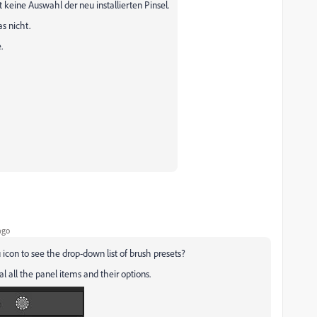
 keine Auswahl der neu installierten Pinsel.
s nicht.
.
ago
 icon to see the drop-down list of brush presets?
eal all the panel items and their options.