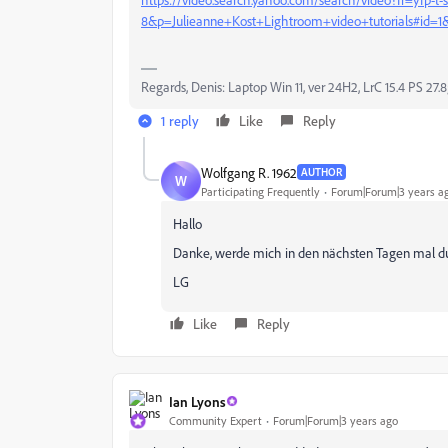
8&p=Julieanne+Kost+Lightroom+video+tutorials#id=
Regards, Denis: Laptop Win 11, ver 24H2, LrC 15.4 PS 27.8
1 reply
Like
Reply
Wolfgang R. 1962
AUTHOR
W
Participating Frequently
Forum|Forum|3 years a
Hallo
Danke, werde mich in den nächsten Tagen mal d
LG
Like
Reply
Ian Lyons
Community Expert
Forum|Forum|3 years ago