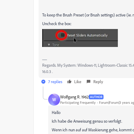
To keep the Brush Preset (or Brush settings) active (ie. 
Uncheck the box:
Regards. My System: Windows-11, Lightroom-Classic 15.4.1
16.0.3 .
7 replies
Like
Reply
Wolfgang R. 1962
AUTHOR
W
Participating Frequently
Forum|Forum|3 years a
Hallo
Ich habe die Anweisung genau so verfolgt.
Wenn ich nun auf auf Maskierung gehe, kommt d