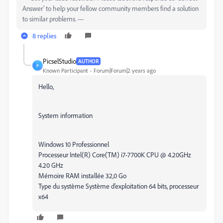
Answer' to help your fellow community members find a solution
to similar problems. ---
8 replies
PicselStudio
AUTHOR
P
Known Participant
Forum|Forum|2 years ago
Hello,
System information
Windows 10 Professionnel
Processeur Intel(R) Core(TM) i7-7700K CPU @ 4.20GHz
4.20 GHz
Mémoire RAM installée 32,0 Go
Type du système Système d’exploitation 64 bits, processeur
x64