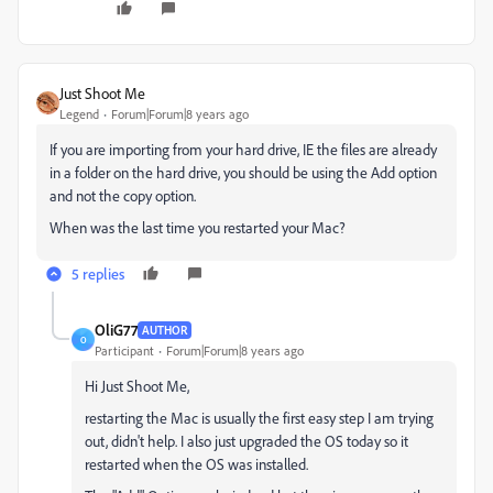
Just Shoot Me
Legend
Forum|Forum|8 years ago
If you are importing from your hard drive, IE the files are already
in a folder on the hard drive, you should be using the Add option
and not the copy option.
When was the last time you restarted your Mac?
5 replies
OliG77
AUTHOR
O
Participant
Forum|Forum|8 years ago
Hi Just Shoot Me,
restarting the Mac is usually the first easy step I am trying
out, didn't help. I also just upgraded the OS today so it
restarted when the OS was installed.