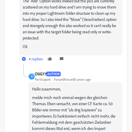
The "Add" Option works indeed but the pics are currently
scattered on my hard drive and I am trying to move them
into my proper Lightroom folder structure to clean up my
hard drive. So I also tried the "Move" (Verschieben) option
and strangely enough this also worked so it can't really be
an issue with the target folder being read only or write-
protected.
Oli
4 replies
OliG77
AUTHOR
O
Participant
Forum|Forum|8 years ago
Hallo zusammen,
melde mich noch einmal wegen des gleichen
Themas. Eben versucht, von einer CF Karte ca. 50
Bilder wie immer mit "als dng kopieren" zu
importieren. Es funktioniert einfach nicht mehr, die
Fehlermeldung mit dem geschützten Zielordner
kommt dieses Mal erst, wenn ich den Import