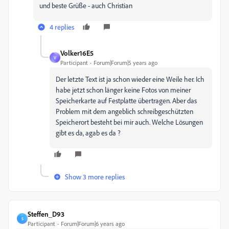
und beste Grüße - auch Christian
4 replies
Volker16E5
V
Participant
Forum|Forum|5 years ago
Der letzte Text ist ja schon wieder eine Weile her. Ich
habe jetzt schon länger keine Fotos von meiner
Speicherkarte auf Festplatte übertragen. Aber das
Problem mit dem angeblich schreibgeschützten
Speicherort besteht bei mir auch. Welche Lösungen
gibt es da, agab es da ?
Show 3 more replies
Steffen_D93
S
Participant
Forum|Forum|6 years ago