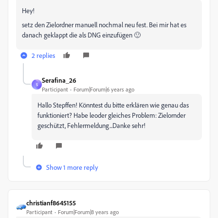
Hey!
setz den Zielordner manuell nochmal neu fest. Bei mir hat es
danach geklappt die als DNG einzufügen 🙂
2 replies
Serafina_26
S
Participant
Forum|Forum|6 years ago
Hallo Stepffen! Könntest du bitte erklären wie genau das
funktioniert? Habe leoder gleiches Problem: Zielornder
geschützt, Fehlermeldung...Danke sehr!
Show 1 more reply
christianf8645155
Participant
Forum|Forum|8 years ago