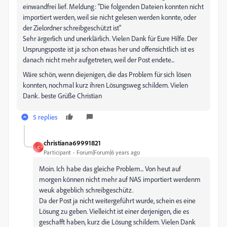
einwandfrei lief. Meldung:
"Die folgenden Dateien konnten nicht
importiert werden, weil sie nicht gelesen werden konnte, oder
der Zielordner schreibgeschützt ist"
Sehr ärgerlich und unerklärlich. Vielen Dank für Eure Hilfe. Der
Ursprungsposte ist ja schon etwas her und offensichtlich ist es
danach nicht mehr aufgetreten, weil der Post endete...
Wäre schön, wenn diejenigen, die das Problem für sich lösen
konnten, nochmal kurz ihren Lösungsweg schildern. Vielen
Dank. beste Grüße Christian
5 replies
christiana69991821
C
Participant
Forum|Forum|6 years ago
Moin. Ich habe das gleiche Problem... Von heut auf
morgen können nicht mehr auf NAS importiert werdenm
weuk abgeblich schreibgeschütz.
Da der Post ja nicht weitergeführt wurde, schein es eine
Lösung zu geben. Vielleicht ist einer derjenigen, die es
geschafft haben, kurz die Lösung schildern. Vielen Dank