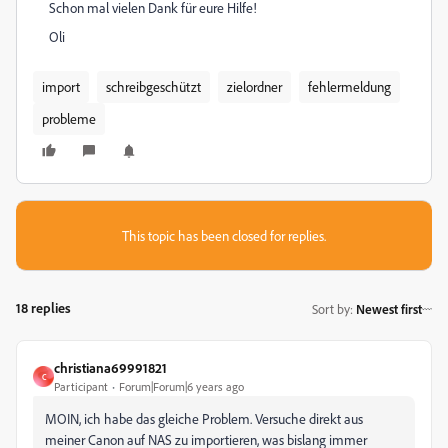
Schon mal vielen Dank für eure Hilfe!
Oli
import
schreibgeschützt
zielordner
fehlermeldung
probleme
This topic has been closed for replies.
18 replies
Sort by
:
Newest first
christiana69991821
C
Participant
Forum|Forum|6 years ago
MOIN, ich habe das gleiche Problem. Versuche direkt aus
meiner Canon auf NAS zu importieren, was bislang immer