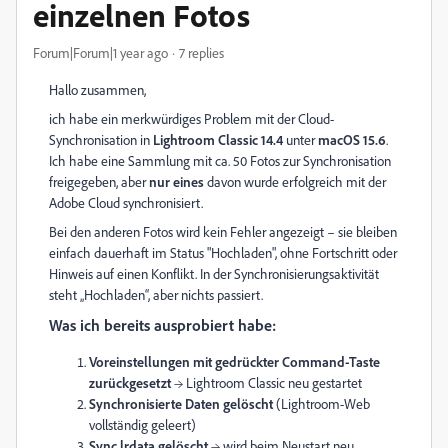
einzelnen Fotos
Forum|Forum|1 year ago
7 replies
Hallo zusammen,
ich habe ein merkwürdiges Problem mit der Cloud-
Synchronisation in
Lightroom Classic 14.4
unter
macOS 15.6
.
Ich habe eine Sammlung mit ca. 50 Fotos zur Synchronisation
freigegeben, aber
nur eines
davon wurde erfolgreich mit der
Adobe Cloud synchronisiert.
Bei den anderen Fotos wird kein Fehler angezeigt – sie bleiben
einfach dauerhaft im Status "Hochladen", ohne Fortschritt oder
Hinweis auf einen Konflikt. In der Synchronisierungsaktivität
steht „Hochladen“, aber nichts passiert.
Was ich bereits ausprobiert habe:
Voreinstellungen mit gedrückter Command-Taste
zurückgesetzt
→ Lightroom Classic neu gestartet
Synchronisierte Daten gelöscht
(Lightroom-Web
vollständig geleert)
Sync.lrdata gelöscht
→ wird beim Neustart neu