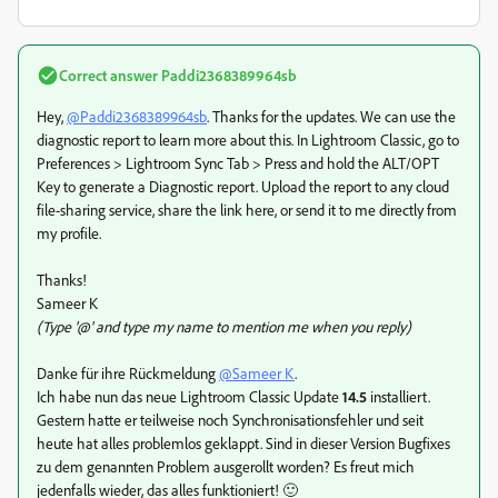
Correct answer
Paddi2368389964sb
Hey,
@Paddi2368389964sb
. Thanks for the updates. We can use the
diagnostic report to learn more about this. In Lightroom Classic, go to
Preferences > Lightroom Sync Tab > Press and hold the ALT/OPT
Key to generate a Diagnostic report. Upload the report to any cloud
file-sharing service, share the link here, or send it to me directly from
my profile.
Thanks!
Sameer K
(Type '@' and type my name to mention me when you reply)
Danke für ihre Rückmeldung
@Sameer K
.
Ich habe nun das neue Lightroom Classic Update
14.5
installiert.
Gestern hatte er teilweise noch Synchronisationsfehler und seit
heute hat alles problemlos geklappt. Sind in dieser Version Bugfixes
zu dem genannten Problem ausgerollt worden? Es freut mich
jedenfalls wieder, das alles funktioniert! 🙂