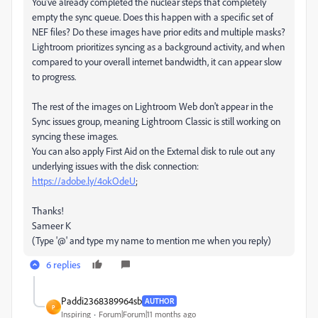
You've already completed the nuclear steps that completely
empty the sync queue. Does this happen with a specific set of
NEF files? Do these images have prior edits and multiple masks?
Lightroom prioritizes syncing as a background activity, and when
compared to your overall internet bandwidth, it can appear slow
to progress.
The rest of the images on Lightroom Web don't appear in the
Sync issues group, meaning Lightroom Classic is still working on
syncing these images.
You can also apply First Aid on the External disk to rule out any
underlying issues with the disk connection:
https://adobe.ly/4okOdeU
;
Thanks!
Sameer K
(Type '@' and type my name to mention me when you reply)
6 replies
Paddi2368389964sb
AUTHOR
P
Inspiring
Forum|Forum|11 months ago