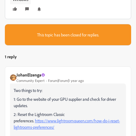
This topic has been closed for replies.
1 reply
JohanElzenga
Community Expert
Forum|Forum|1 year ago
Two things to try:
1: Go to the website of your GPU supplier and check for driver
updates.
2: Reset the Lightroom Classic
preferences.
https://www.lightroomqueen.com/how-do-i-reset-
lightrooms-preferences/