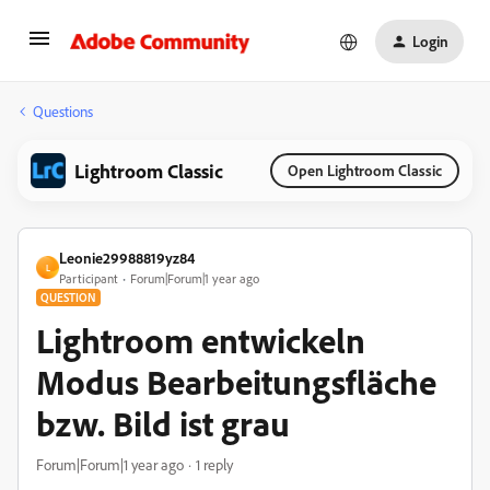
Login
Questions
Lightroom Classic
Open Lightroom Classic
Leonie29988819yz84
L
Participant
Forum|Forum|1 year ago
QUESTION
Lightroom entwickeln
Modus Bearbeitungsfläche
bzw. Bild ist grau
Forum|Forum|1 year ago
1 reply