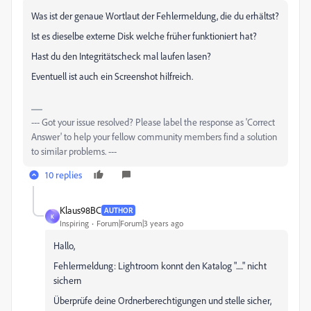
Was ist der genaue Wortlaut der Fehlermeldung, die du erhältst?
Ist es dieselbe externe Disk welche früher funktioniert hat?
Hast du den Integritätscheck mal laufen lasen?
Eventuell ist auch ein Screenshot hilfreich.
--- Got your issue resolved? Please label the response as 'Correct
Answer' to help your fellow community members find a solution
to similar problems. ---
10 replies
Klaus98BC
AUTHOR
K
Inspiring
Forum|Forum|3 years ago
Hallo,
Fehlermeldung: Lightroom konnt den Katalog "....." nicht
sichern
Überprüfe deine Ordnerberechtigungen und stelle sicher,