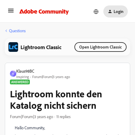
Login
Questions
Lightroom Classic
Open Lightroom Classic
Klaus98BC
K
Inspiring
Forum|Forum|3 years ago
ANSWERED
Lightroom konnte den
Katalog nicht sichern
Forum|Forum|3 years ago
11 replies
Hallo Community,