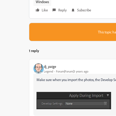
Windows
Like
Reply
Subscribe
This topic ha
1 reply
dj_paige
Legend
Forum|Forum|3 years ago
Make sure when you import the photos, the Develop S