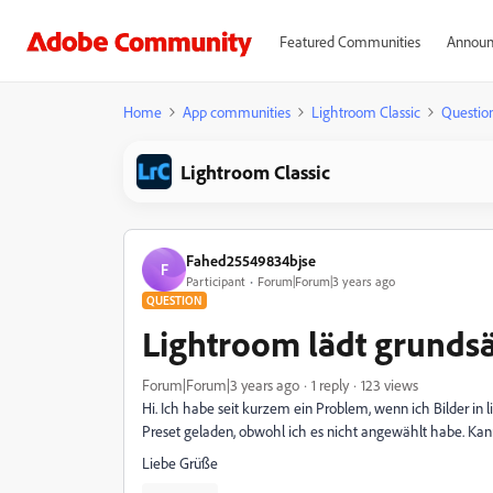
Featured Communities
Announ
Home
App communities
Lightroom Classic
Questio
Lightroom Classic
Fahed25549834bjse
F
Participant
Forum|Forum|3 years ago
QUESTION
Lightroom lädt grundsä
Forum|Forum|3 years ago
1 reply
123 views
Hi. Ich habe seit kurzem ein Problem, wenn ich Bilder in
Preset geladen, obwohl ich es nicht angewählt habe. Ka
Liebe Grüße