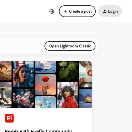
Create a post
Login
Open Lightroom Classic
Remix with Firefly Community