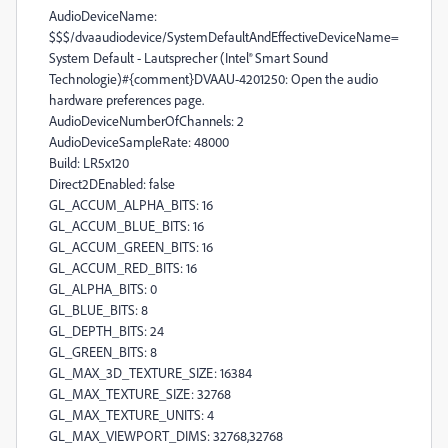
AudioDeviceName:
$$$/dvaaudiodevice/SystemDefaultAndEffectiveDeviceName=
System Default - Lautsprecher (Intel® Smart Sound
Technologie)#{comment}DVAAU-4201250: Open the audio
hardware preferences page.
AudioDeviceNumberOfChannels: 2
AudioDeviceSampleRate: 48000
Build: LR5x120
Direct2DEnabled: false
GL_ACCUM_ALPHA_BITS: 16
GL_ACCUM_BLUE_BITS: 16
GL_ACCUM_GREEN_BITS: 16
GL_ACCUM_RED_BITS: 16
GL_ALPHA_BITS: 0
GL_BLUE_BITS: 8
GL_DEPTH_BITS: 24
GL_GREEN_BITS: 8
GL_MAX_3D_TEXTURE_SIZE: 16384
GL_MAX_TEXTURE_SIZE: 32768
GL_MAX_TEXTURE_UNITS: 4
GL_MAX_VIEWPORT_DIMS: 32768,32768