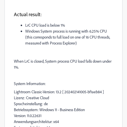
Actual result
:
LrC CPU load is below 1%
Windows System process is running with 6.25% CPU
(this corresponds to full load on one of 16 CPU threads,
measured with Process Explorer)
When LrC is closed, System process CPU load falls down under
1%.
System Information:
Lightroom Classic-Version: 13.2 [ 202402141005-bf1aeb84 ]
Lizenz: Creative Cloud
Spracheinstellung: de
Betriebssystem: Windows 11 - Business Edition
Version: 11.0.22631
Anwendungsarchitektur: x64