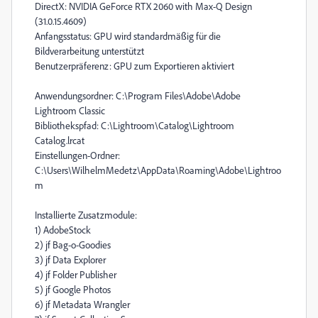
DirectX: NVIDIA GeForce RTX 2060 with Max-Q Design
(31.0.15.4609)
Anfangsstatus: GPU wird standardmäßig für die
Bildverarbeitung unterstützt
Benutzerpräferenz: GPU zum Exportieren aktiviert
Anwendungsordner: C:\Program Files\Adobe\Adobe
Lightroom Classic
Bibliothekspfad: C:\Lightroom\Catalog\Lightroom
Catalog.lrcat
Einstellungen-Ordner:
C:\Users\WilhelmMedetz\AppData\Roaming\Adobe\Lightroo
m
Installierte Zusatzmodule:
1) AdobeStock
2) jf Bag-o-Goodies
3) jf Data Explorer
4) jf Folder Publisher
5) jf Google Photos
6) jf Metadata Wrangler