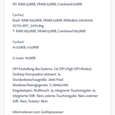
NT- RAM:0,0MB, VRAM:0,0MB, Combined:0,0MB
Cache2:
final1- RAM:100,0MB, VRAM:0,0MB, WMedetz-20240316-
112733-APC_0393.dng
T- RAM:100,0MB, VRAM:0,0MB, Combined:100,0MB
Cache3:
m:0,0MB, n:0,0MB
U-main: 111,0MB
DPI-Einstellung des Systems: 216 DPI (High-DPI-Modus)
Desktop-Komposition aktiviert: Ja
Standardvorschaugröße: 3840 Pixel
Monitore/Anzeigegeräte: 1) 3840x2400
Eingabetypen: Multitouch: Ja, integrierte Toucheingabe: Ja,
integrierter Stift: Nein, externe Toucheingabe: Nein, externer
Stift: Nein, Tastatur: Nein
Informationen zum Grafikprozessor: