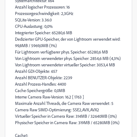
Systemarchitektur: x64
Anzahl logischer Prozessoren: 16
Prozessorgeschwindigkeit: 2,3GHz
SQLite-Version: 3.36.0
CPU-Auslastung: 0,0%
Integrierter Speicher: 65280,6 MB
Dedizierter GPU-Speicher, der von Lightroom verwendet wird:
99,8MB / 5969,0MB (1%)
Für Lightroom verfügbarer phys. Speicher: 65280,6 MB
Von Lightroom verwendeter phys. Speicher: 2854,6 MB (4,3%)
Von Lightroom verwendeter virtueller Speicher: 3053,4 MB
Anzahl GDI-Objekte: 657
Anzahl BENUTZER-Objekte: 2239
Anzahl Prozess-Handles: 4400
Cache-Speichergröße: 0,0MB
Interne Camera Raw-Version: 16.2 [ 1763 ]
Maximale Anzahl Threads, die Camera Raw verwendet: 5
Camera Raw SIMD-Optimierung: SSE2,AVX,AVX2
Virtueller Speicher in Camera Raw: 314MB / 32640MB (0%)
Physischer Speicher in Camera Raw: 319MB / 65280MB (0%)
Cache1: