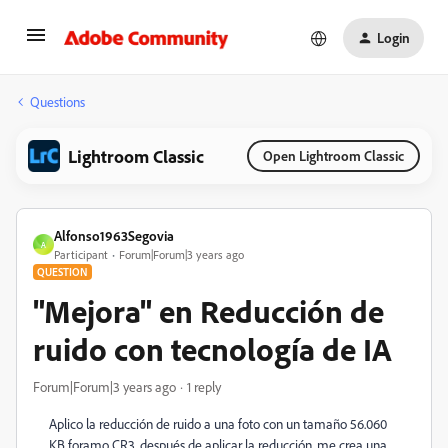
Login
Questions
Lightroom Classic
Open Lightroom Classic
Alfonso1963Segovia
A
Participant
Forum|Forum|3 years ago
QUESTION
"Mejora" en Reducción de
ruido con tecnología de IA
Forum|Forum|3 years ago
1 reply
Aplico la reducción de ruido a una foto con un tamaño 56.060
KB foramo CR3, después de aplicar la reducción, me crea una