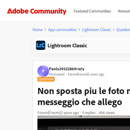
Featured Communities
Announ
Home
App communities
Lightroom Classic
Questio
Lightroom Classic
Paolo29522869rw1y
P
Participant
Forum|Forum|2 years ago
QUESTION
Non sposta piu le foto n
messeggio che allego
Forum|Forum|2 years ago
0 replies
406 views