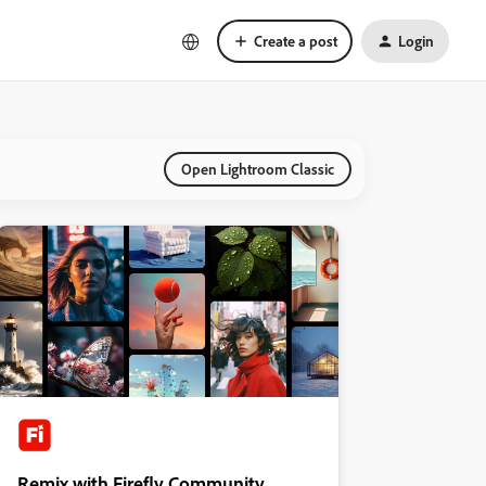
Create a post
Login
Open Lightroom Classic
Remix with Firefly Community