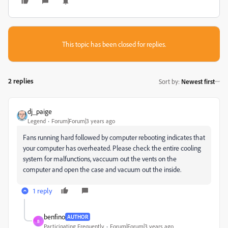
This topic has been closed for replies.
2 replies
Sort by
:
Newest first
dj_paige
Legend
Forum|Forum|3 years ago
Fans running hard followed by computer rebooting indicates that
your computer has overheated. Please check the entire cooling
system for malfunctions, vaccuum out the vents on the
computer and open the case and vacuum out the inside.
1 reply
benfino
AUTHOR
B
Participating Frequently
Forum|Forum|3 years ago