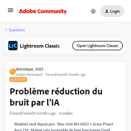
Login
Questions
Lightroom Classic
Open Lightroom Classic
dominique_5025
D
Known Participant
Forum|Forum|11 months ago
QUESTION
Problème réduction du
bruit par l'IA
Forum|Forum|11 months ago
4 replies
Matériel neuf depuis peu : Mac mini M4 16GO + écran Proart
Asus 279 . Malgré cela impossible de faire fonctionner l'outil