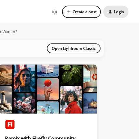
Create a post
Login
ar. Warum?
Open Lightroom Classic
Remix with Firefly Community