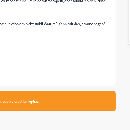
g. Ich möchte eine Stelle damit stempeln, aber sobald ich den Pinsel
w. funktioniern nicht stabil Warum? Kann mir das Jemand sagen?
s been closed for replies.