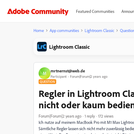
Featured Communities
Announ
Home
App communities
Lightroom Classic
Questio
Lightroom Classic
mrtnernst@web.de
M
Participant
Forum|Forum|2 years ago
QUESTION
Regler in Lightroom Cla
nicht oder kaum bedie
Forum|Forum|2 years ago
1 reply
172 views
Ich nutze auf meinem MacBook Pro mit M1 Max Lightroo
Sämtliche Regler lassen sich nicht mehr zuverlässig bedien