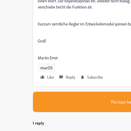
einen Wert. Der Reperaturpinsel etc. arbeitet nicht flüssi
verschiebe bricht die Funktion ab.
Kurzum sämtliche Regler im Entwickelnmodul spinnen bz
Gruß
Martin Ernst
macOS
Like
Reply
Subscribe
This topic ha
1 reply