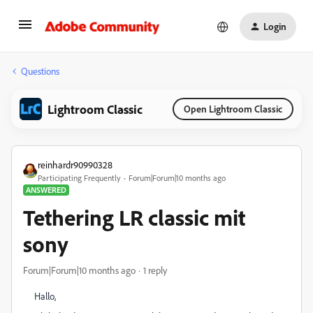
Login
Questions
Lightroom Classic
Open Lightroom Classic
reinhardr90990328
Participating Frequently
Forum|Forum|10 months ago
ANSWERED
Tethering LR classic mit
sony
Forum|Forum|10 months ago
1 reply
Hallo,