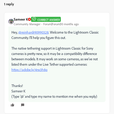
1 reply
Sameer K
CORRECT ANSWER
Community Manager
Forum|Forum|10 months ago
Hey,
@reinhardr90990328
. Welcome to the Lightroom Classic
Community. I'll help you figure this out.
The native tethering support in Lightroom Classic for Sony
cameras is pretty new, so it may be a compatibility difference
between models. It may work on some cameras, as we've not
listed them under the Live Tether supported cameras:
https://adobe.ly/4nx3h8q
Thanks!
Sameer K
(Type '@' and type my name to mention me when you reply)