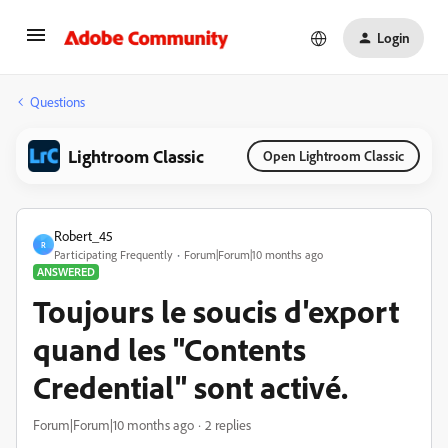
Login
Questions
Lightroom Classic
Open Lightroom Classic
Robert_45
R
Participating Frequently
Forum|Forum|10 months ago
ANSWERED
Toujours le soucis d'export
quand les "Contents
Credential" sont activé.
Forum|Forum|10 months ago
2 replies