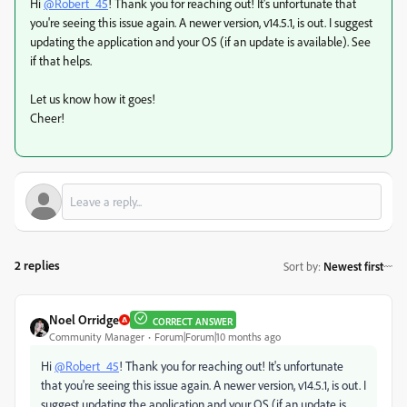
Hi
@Robert_45
! Thank you for reaching out! It's unfortunate that
you're seeing this issue again. A newer version, v14.5.1, is out. I suggest
updating the application and your OS (if an update is available). See
if that helps.
Let us know how it goes!
Cheer!
2 replies
Sort by
:
Newest first
Noel Orridge
CORRECT ANSWER
Community Manager
Forum|Forum|10 months ago
Hi
@Robert_45
! Thank you for reaching out! It's unfortunate
that you're seeing this issue again. A newer version, v14.5.1, is out. I
suggest updating the application and your OS (if an update is