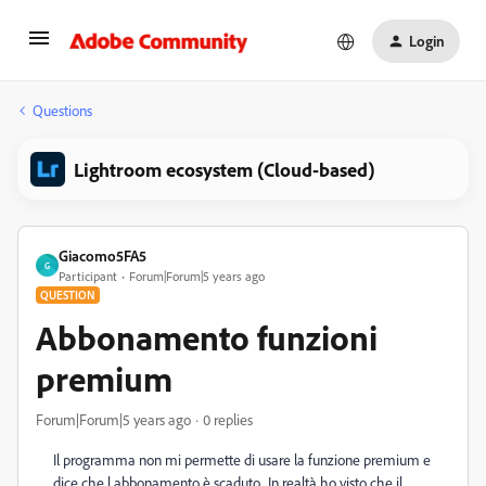
Login
Questions
Lightroom ecosystem (Cloud-based)
Giacomo5FA5
G
Participant
Forum|Forum|5 years ago
QUESTION
Abbonamento funzioni
premium
Forum|Forum|5 years ago
0 replies
Il programma non mi permette di usare la funzione premium e
dice che l abbonamento è scaduto.. In realtà ho visto che il