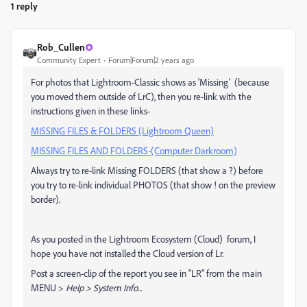
1 reply
Rob_Cullen
Community Expert
Forum|Forum|2 years ago
For photos that Lightroom-Classic shows as 'Missing' (because
you moved them outside of LrC), then you re-link with the
instructions given in these links-
MISSING FILES & FOLDERS (Lightroom Queen)
MISSING FILES AND FOLDERS-(Computer Darkroom)
Always try to re-link Missing FOLDERS (that show a ?) before
you try to re-link individual PHOTOS (that show ! on the preview
border).
As you posted in the Lightroom Ecosystem (Cloud) forum, I
hope you have not installed the Cloud version of Lr.
Post a screen-clip of the report you see in "LR" from the main
MENU >
Help > System Info...