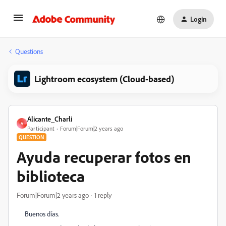
Login
Questions
Lightroom ecosystem (Cloud-based)
Alicante_Charli
A
Participant
Forum|Forum|2 years ago
QUESTION
Ayuda recuperar fotos en
biblioteca
Forum|Forum|2 years ago
1 reply
Buenos días.