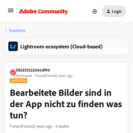
Login
Questions
Lightroom ecosystem (Cloud-based)
Dkld35522060df90
D
Participant
Forum|Forum|2 years ago
QUESTION
Bearbeitete Bilder sind in
der App nicht zu finden was
tun?
Forum|Forum|2 years ago
0 replies