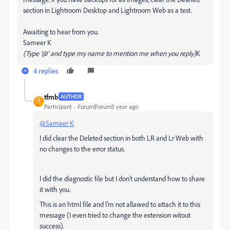
section in Lightroom Desktop and Lightroom Web as a test.
Awaiting to hear from you.
Sameer K
(Type '@' and type my name to mention me when you reply)
K
4 replies
tfmb
AUTHOR
T
Participant
Forum|Forum|1 year ago
@Sameer K
I did clear the Deleted section in both LR and Lr Web with
no changes to the error status.
I did the diagnostic file but I don't understand how to share
it with you.
This is an html file and I'm not allawed to attach it to this
message (I even tried to change the extension witout
success).