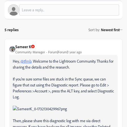
5 replies
Sort by
:
Newest first
Sameer K
Community Manager
Forum|Forum|1 year ago
Hey,
@tfmb
. Welcome to the Lightroom Community. Thanks for
sharing the details and the research.
If you're sure some files are stuck in the Sync queue, we can
figure that out using the Diagnostic report. Please go to Edit >
Preferences >Account >, press the ALT key, and select Diagnostic
Log.
Then, please share this diagnostic log with me via direct
message. If you have backups for all images, clear the Deleted