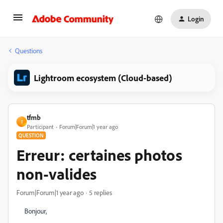
Login
Questions
Lightroom ecosystem (Cloud-based)
tfmb
T
Participant
Forum|Forum|1 year ago
QUESTION
Erreur: certaines photos
non-valides
Forum|Forum|1 year ago
5 replies
Bonjour,