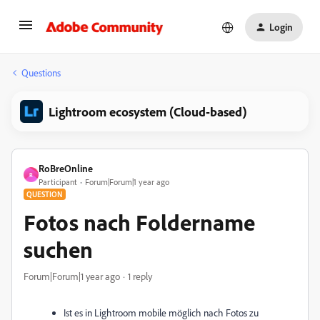
Login
Questions
Lightroom ecosystem (Cloud-based)
RoBreOnline
R
Participant
Forum|Forum|1 year ago
QUESTION
Fotos nach Foldername
suchen
Forum|Forum|1 year ago
1 reply
Ist es in Lightroom mobile möglich nach Fotos zu