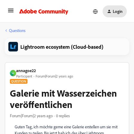
Login
Questions
Lightroom ecosystem (Cloud-based)
annagoe22
A
Participant
Forum|Forum|2 years ago
QUESTION
Galerie mit Wasserzeichen
veröffentlichen
Forum|Forum|2 years ago
0 replies
Guten Tag, ich möchte gerne eine Galerie erstellen um sie mit
Kunden zu teilen. Bis jetzt hab ich das über Lightroom