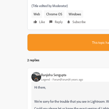
{Title edited by Moderator}
Web
Chrome OS
Windows
Like
Reply
Subscribe
This topic ha
2 replies
Ranjisha Sengupta
Legend
Forum|Forum|4 years ago
Hi there,
We're sorry for the trouble that you see in Lightroom. W
Could you please let us know the exact version of Light