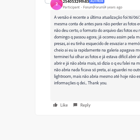
25405329fh83
AUTHOR
2
Participant
Forum|Forum|4 years ago
A versão é recente a última atualização foi:16/06/
mesma conta de antes para não perder as fotos e
não deu certo, o formato do arquivo das fotos eu 
domingo q passou agora; já ocorreu assim pela m
presas, ai eu tinha esquecido de esvaziar a memó
cheio ai eu ia rapidamente na galeria apagava muit
terminei fui olhar as fotos e já estava difícil abri
abrir e já não abria mais, só dizia o q eu falei n
não abria nada ficava só preta, ai aguardei no out
lightroom, mais não abria mesmo até hoje não es
informações q dei... Thank you.
Like
Reply