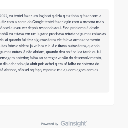
2022, eu tentei fazer um login só q dizia q eu tinha q fazer com a
u fiz com a conta do Google tentei fazer login com a mesma mais
não sei eu vou ver depois respondo aqui. Esse problema é desde
anhã eu estava em um lugar e precisava retratar algumas coisas as
ria, ai quando fui tirar algumas fotos ele falava armazenamento
as fotos e videos já velhos e ia lá e tirava outras fotos, quando
r algumas outras já não abriam, quando deu no final da tarde eu fui
a mensagem anterior; falha ao carregar versão do desenvolvimento,
ro dia achando q ia abrir pois achei q era só falha no sistema do
tá abrindo, não sei oq faço, espero q me ajudem agora com as