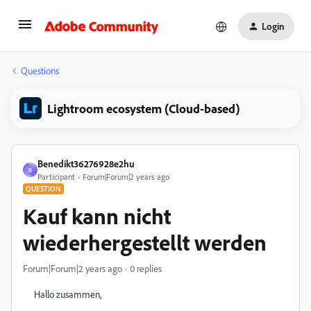
Login
Questions
Lightroom ecosystem (Cloud-based)
Benedikt36276928e2hu
B
Participant
Forum|Forum|2 years ago
QUESTION
Kauf kann nicht
wiederhergestellt werden
Forum|Forum|2 years ago
0 replies
Hallo zusammen,