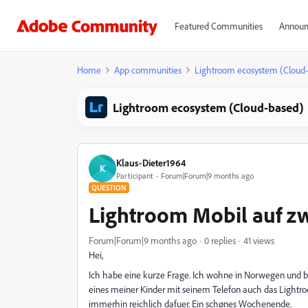
Featured Communities
Announ
Home
App communities
Lightroom ecosystem (Cloud
Lightroom ecosystem (Cloud-based)
Klaus-Dieter1964
K
Participant
Forum|Forum|9 months ago
QUESTION
Lightroom Mobil auf zw
Forum|Forum|9 months ago
0 replies
41 views
Hei,
Ich habe eine kurze Frage. Ich wohne in Norwegen und b
eines meiner Kinder mit seinem Telefon auch das Light
immerhin reichlich dafuer. Ein schønes Wochenende.