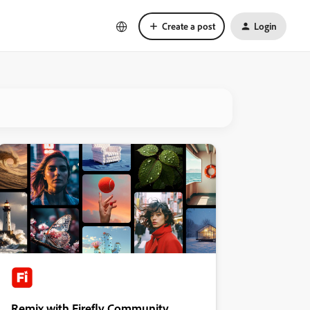
Create a post
Login
Remix with Firefly Community