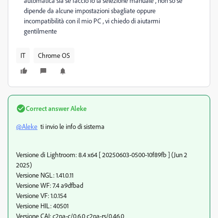
automatica sia se faccio io la selezione manuale , non so se
dipende da alcune impostazioni sbagliate oppure
incompatibilità con il mio PC , vi chiedo di aiutarmi
gentilmente
IT
Chrome OS
Correct answer
Aleke
@Aleke
ti invio le info di sistema
Versione di Lightroom: 8.4 x64 [ 20250603-0500-10f89fb ] (Jun 2
2025)
Versione NGL: 1.41.0.11
Versione WF: 7.4 a9dfbad
Versione VF: 1.0.154
Versione HIL: 40501
Versione CAI: c2pa-c/0.6.0 c2pa-rs/0.46.0