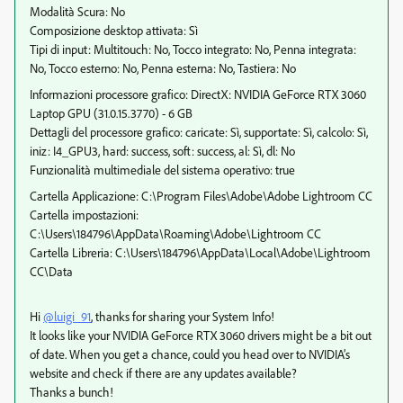
Modalità Scura: No
Composizione desktop attivata: Sì
Tipi di input: Multitouch: No, Tocco integrato: No, Penna integrata:
No, Tocco esterno: No, Penna esterna: No, Tastiera: No
Informazioni processore grafico: DirectX: NVIDIA GeForce RTX 3060
Laptop GPU (31.0.15.3770) - 6 GB
Dettagli del processore grafico: caricate: Sì, supportate: Sì, calcolo: Sì,
iniz: I4_GPU3, hard: success, soft: success, al: Sì, dl: No
Funzionalità multimediale del sistema operativo: true
Cartella Applicazione: C:\Program Files\Adobe\Adobe Lightroom CC
Cartella impostazioni:
C:\Users\184796\AppData\Roaming\Adobe\Lightroom CC
Cartella Libreria: C:\Users\184796\AppData\Local\Adobe\Lightroom
CC\Data
Hi
@luigi_91
, thanks for sharing your System Info!
It looks like your NVIDIA GeForce RTX 3060 drivers might be a bit out
of date. When you get a chance, could you head over to NVIDIA’s
website and check if there are any updates available?
Thanks a bunch!