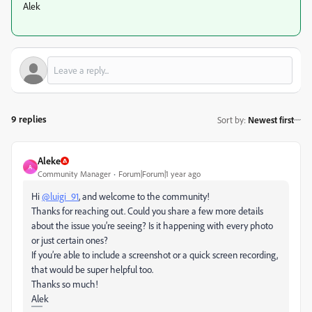
Alek
9 replies
Sort by
:
Newest first
Aleke
A
Community Manager
Forum|Forum|1 year ago
Hi
@luigi_91
, and welcome to the community!
Thanks for reaching out. Could you share a few more details
about the issue you’re seeing? Is it happening with every photo
or just certain ones?
If you’re able to include a screenshot or a quick screen recording,
that would be super helpful too.
Thanks so much!
Alek