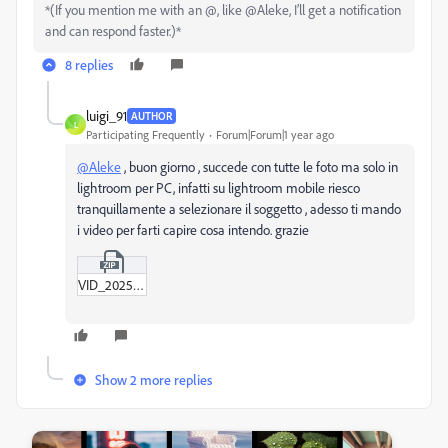
*(If you mention me with an @, like @Aleke, I’ll get a notification
and can respond faster.)*
8 replies
luigi_91
AUTHOR
L
Participating Frequently
Forum|Forum|1 year ago
@Aleke
, buon giorno , succede con tutte le foto ma solo in
lightroom per PC, infatti su lightroom mobile riesco
tranquillamente a selezionare il soggetto , adesso ti mando
i video per farti capire cosa intendo. grazie
VID_20250704_094153.zip
Show 2 more replies