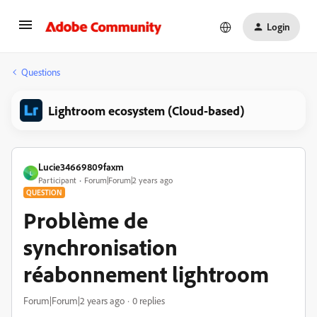
Login
Questions
Lightroom ecosystem (Cloud-based)
Lucie34669809faxm
L
Participant
Forum|Forum|2 years ago
QUESTION
Problème de
synchronisation
réabonnement lightroom
Forum|Forum|2 years ago
0 replies